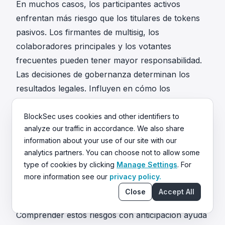
En muchos casos, los participantes activos
enfrentan más riesgo que los titulares de tokens
pasivos. Los firmantes de multisig, los
colaboradores principales y los votantes
frecuentes pueden tener mayor responsabilidad.
Las decisiones de gobernanza determinan los
resultados legales. Influyen en cómo los
reguladores asignan la responsabilidad cuando las
cosas salen mal.
BlockSec uses cookies and other identifiers to
analyze our traffic in accordance. We also share
La conclusión principal
information about your use of our site with our
Los tokens, DeFi y las DAOs concentran el riesgo
analytics partners. You can choose not to allow some
legal porque combinan valor, control y usuarios.
type of cookies by clicking
Manage Settings
. For
La mayoría de las acciones de aplicación no
more information see our
privacy policy.
comienzan con ideología.
Close
Accept All
Comienzan con la realidad económica.
Comprender estos riesgos con anticipación ayuda