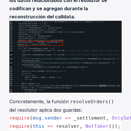
los datos relacionados con el resolutor se
codifican y se agregan durante la
reconstrucción del calldata.
Concretamente, la función
resolveOrders()
del resolutor aplica dos guardas:
require
(
msg.sender
 ==
 _settlement, 
OnlySe
require
(
this
 ==
 resolver, 
NotTaker
());