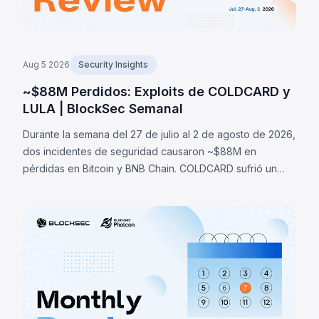
Aug 5 2026
Security Insights
~$88M Perdidos: Exploits de COLDCARD y
LULA | BlockSec Semanal
Durante la semana del 27 de julio al 2 de agosto de 2026,
dos incidentes de seguridad causaron ~$88M en
pérdidas en Bitcoin y BNB Chain. COLDCARD sufrió un
fallo de entropía en firmware que permitió recuperar
seeds y robar ~1,370 BTC (~$88M). LULA perdió ~$578K
por una falla lógica.