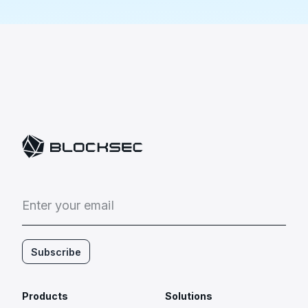
E
n
t
e
r
y
o
u
r
e
m
a
i
l
Subscribe
Products
Solutions