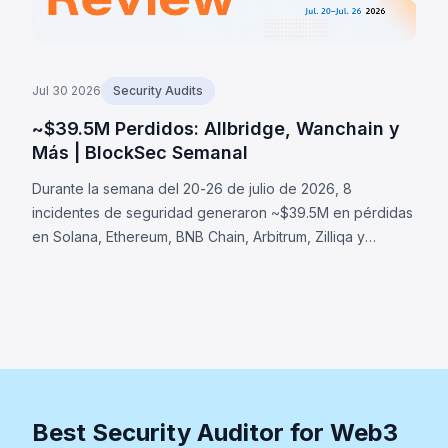
Jul 30 2026
Security Audits
~$39.5M Perdidos: Allbridge, Wanchain y
Más | BlockSec Semanal
Durante la semana del 20-26 de julio de 2026, 8
incidentes de seguridad generaron ~$39.5M en pérdidas
en Solana, Ethereum, BNB Chain, Arbitrum, Zilliqa y
Cardano. Allbridge Core (~$1.65M): fallo de validación en
Solana donde la misma cuenta Pool fue aceptada en
ambos roles de swap. Otros: Wanchain (~$500K), Zilliqa
(~$400K) y Lien Finance (~$542K).
Best Security Auditor for Web3