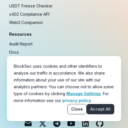
USDT Freeze Checker
x402 Compliance API
Web3 Companion
Resources
Audit Report
Docs
Security Incident Library
BlockSec uses cookies and other identifiers to
Blog
analyze our traffic in accordance. We also share
Research
information about your use of our site with our
Guides
analytics partners. You can choose not to allow some
Crypto Payment Playbook
type of cookies by clicking
Manage Settings
. For
more information see our
privacy policy.
Copyright © 2021-
2026
BlockSec
Close
Accept All
Terms
&
Policies
&
Disclaimer
email
X
Telegram
YouTube
Linkedin
GitHub