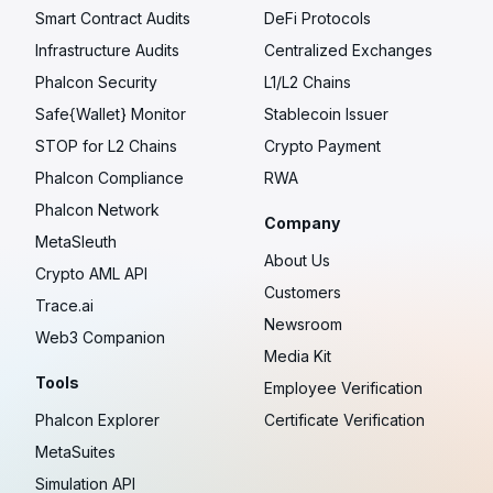
Smart Contract Audits
DeFi Protocols
Infrastructure Audits
Centralized Exchanges
Phalcon Security
L1/L2 Chains
Safe{Wallet} Monitor
Stablecoin Issuer
STOP for L2 Chains
Crypto Payment
Phalcon Compliance
RWA
Phalcon Network
Company
MetaSleuth
About Us
Crypto AML API
Customers
Trace.ai
Newsroom
Web3 Companion
Media Kit
Tools
Employee Verification
Phalcon Explorer
Certificate Verification
MetaSuites
Simulation API