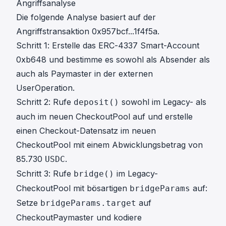
Angriffsanalyse
Die folgende Analyse basiert auf der
Angriffstransaktion
0x957bcf...1f4f5a
.
Schritt 1: Erstelle das ERC-4337 Smart-Account
0xb648 und bestimme es sowohl als Absender als
auch als Paymaster in der externen
UserOperation.
Schritt 2: Rufe
sowohl im Legacy- als
deposit()
auch im neuen CheckoutPool auf und erstelle
einen Checkout-Datensatz im neuen
CheckoutPool mit einem Abwicklungsbetrag von
85.730
.
USDC
Schritt 3: Rufe
im Legacy-
bridge()
CheckoutPool mit bösartigen
auf:
bridgeParams
Setze
auf
bridgeParams.target
CheckoutPaymaster und kodiere