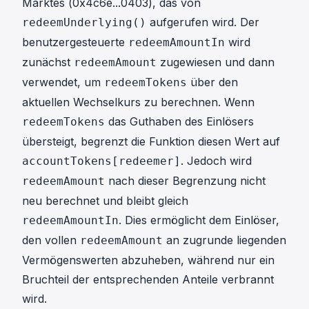
Marktes (
0x4c6e...0403
), das von
aufgerufen wird. Der
redeemUnderlying()
benutzergesteuerte
wird
redeemAmountIn
zunächst
zugewiesen und dann
redeemAmount
verwendet, um
über den
redeemTokens
aktuellen Wechselkurs zu berechnen. Wenn
das Guthaben des Einlösers
redeemTokens
übersteigt, begrenzt die Funktion diesen Wert auf
. Jedoch wird
accountTokens[redeemer]
nach dieser Begrenzung nicht
redeemAmount
neu berechnet und bleibt gleich
. Dies ermöglicht dem Einlöser,
redeemAmountIn
den vollen
an zugrunde liegenden
redeemAmount
Vermögenswerten abzuheben, während nur ein
Bruchteil der entsprechenden Anteile verbrannt
wird.