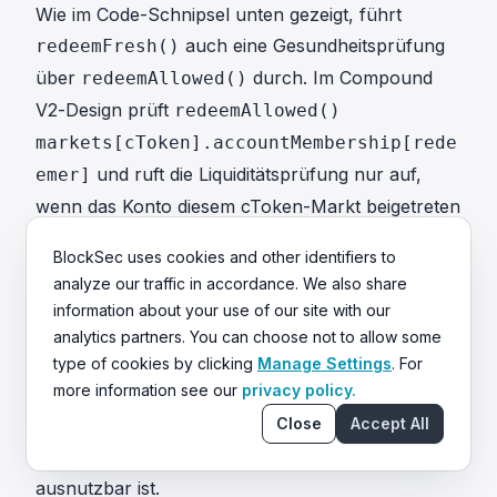
Wie im Code-Schnipsel unten gezeigt, führt
auch eine Gesundheitsprüfung
redeemFresh()
über
durch. Im Compound
redeemAllowed()
V2-Design prüft
redeemAllowed()
markets[cToken].accountMembership[rede
und ruft die Liquiditätsprüfung nur auf,
emer]
wenn das Konto diesem cToken-Markt beigetreten
ist; andernfalls wird die Prüfung vollständig
BlockSec uses cookies and other identifiers to
übersprungen. Da
vom
redeemAmountIn
analyze our traffic in accordance. We also share
Angreifer kontrolliert wird und beliebig hoch
information about your use of our site with our
eingestellt werden kann, würde die
analytics partners. You can choose not to allow some
Liquiditätsprüfung fehlschlagen, wenn
kETH
type of cookies by clicking
Manage Settings
. For
more information see our
privacy policy.
weiterhin als Sicherheit zählt. Dies bedeutet, dass
Close
Accept All
der Buchhaltungsfehler allein ohne vorherige
Umgehung der Gesundheitsprüfung nicht direkt
ausnutzbar ist.