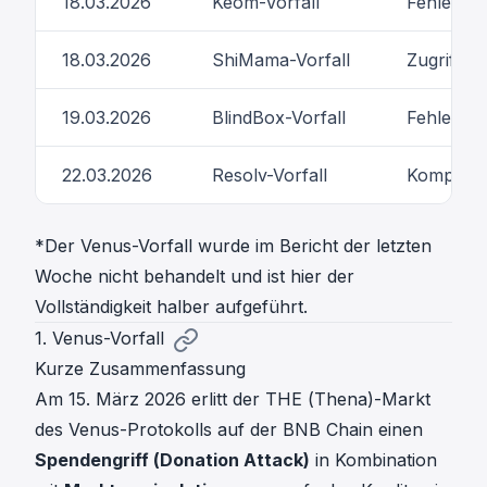
18.03.2026
Keom-Vorfall
Fehler in
18.03.2026
ShiMama-Vorfall
Zugriffsk
19.03.2026
BlindBox-Vorfall
Fehler in
22.03.2026
Resolv-Vorfall
Kompromit
*Der Venus-Vorfall wurde im Bericht der letzten
Woche nicht behandelt und ist hier der
Vollständigkeit halber aufgeführt.
1. Venus-Vorfall
Kurze Zusammenfassung
Am 15. März 2026 erlitt der THE (Thena)-Markt
des Venus-Protokolls auf der BNB Chain einen
Spendengriff (Donation Attack)
in Kombination