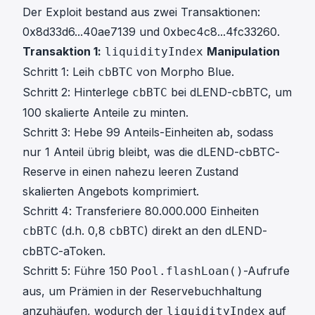
Der Exploit bestand aus zwei Transaktionen:
0x8d33d6...40ae7139
und
0xbec4c8...4fc33260
.
Transaktion 1:
Manipulation
liquidityIndex
Schritt 1: Leih
von Morpho Blue.
cbBTC
Schritt 2: Hinterlege
bei dLEND-cbBTC, um
cbBTC
100 skalierte Anteile zu minten.
Schritt 3: Hebe 99 Anteils-Einheiten ab, sodass
nur 1 Anteil übrig bleibt, was die dLEND-cbBTC-
Reserve in einen nahezu leeren Zustand
skalierten Angebots komprimiert.
Schritt 4: Transferiere 80.000.000 Einheiten
(d.h. 0,8
) direkt an den dLEND-
cbBTC
cbBTC
cbBTC-aToken.
Schritt 5: Führe 150
-Aufrufe
Pool.flashLoan()
aus, um Prämien in der Reservebuchhaltung
anzuhäufen, wodurch der
auf
liquidityIndex