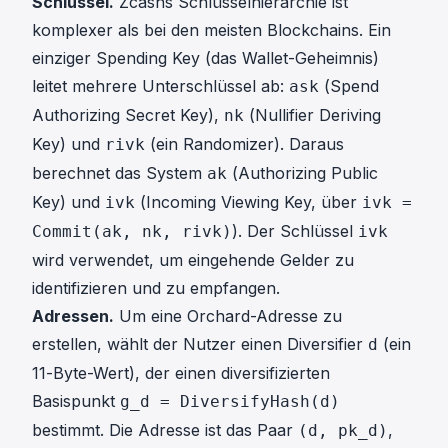
Schlüssel.
Zcashs Schlüsselhierarchie ist
komplexer als bei den meisten Blockchains. Ein
einziger Spending Key (das Wallet-Geheimnis)
leitet mehrere Unterschlüssel ab:
(Spend
ask
Authorizing Secret Key),
(Nullifier Deriving
nk
Key) und
(ein Randomizer). Daraus
rivk
berechnet das System
(Authorizing Public
ak
Key) und
(Incoming Viewing Key, über
ivk
ivk =
). Der Schlüssel
Commit(ak, nk, rivk)
ivk
wird verwendet, um eingehende Gelder zu
identifizieren und zu empfangen.
Adressen.
Um eine Orchard-Adresse zu
erstellen, wählt der Nutzer einen Diversifier
(ein
d
11-Byte-Wert), der einen diversifizierten
Basispunkt
g_d = DiversifyHash(d)
bestimmt. Die Adresse ist das Paar
,
(d, pk_d)