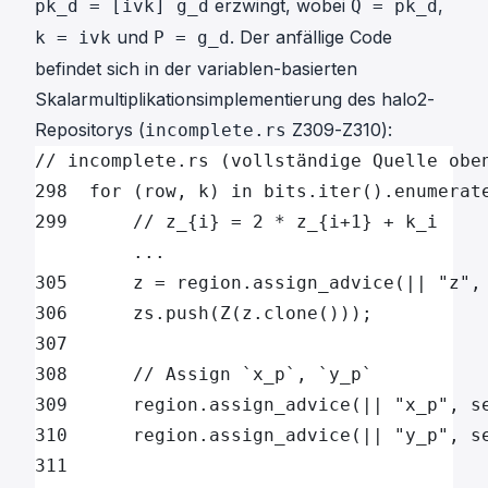
erzwingt, wobei
,
pk_d = [ivk] g_d
Q = pk_d
und
. Der anfällige Code
k = ivk
P = g_d
befindet sich in der variablen-basierten
Skalarmultiplikationsimplementierung des halo2-
Repositorys (
Z309-Z310
):
incomplete.rs
// incomplete.rs (vollständige Quelle obe
298  for (row, k) in bits.iter().enumerat
299      // z_{i} = 2 * z_{i+1} + k_i
         ...
305      z = region.assign_advice(|| "z",
306      zs.push(Z(z.clone()));
307
308      // Assign `x_p`, `y_p`
309      region.assign_advice(|| "x_p", s
310      region.assign_advice(|| "y_p", s
311