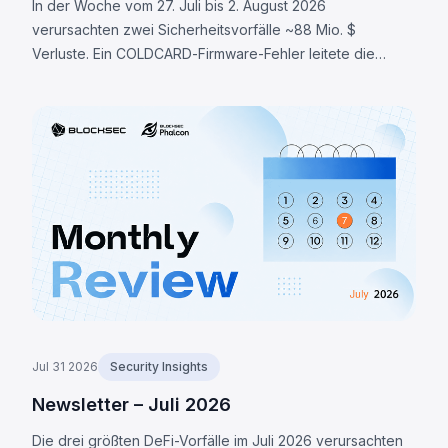
In der Woche vom 27. Juli bis 2. August 2026
verursachten zwei Sicherheitsvorfälle ~88 Mio. $
Verluste. Ein COLDCARD-Firmware-Fehler leitete die
Seed-Generierung auf einen deterministischen Fallback
um, wodurch 1.370 BTC gestohlen wurden. LULA auf BNB
Chain verlor ~578K $ durch eine `recycle()`-
Schwachstelle.
Jul 31 2026
Security Insights
Newsletter – Juli 2026
Die drei größten DeFi-Vorfälle im Juli 2026 verursachten