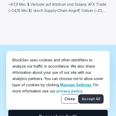
~67,9 Mio. $ Verluste auf Arbitrum und Solana: AFX Trade
(~24,15 Mio.$) durch Supply-Chain-Angriff, Ostium (~23,75
Mio.$) via kompromittierter Oracle-Infrastruktur, BonkDAO
(~20 Mio.$) durch Governance-Angriff.
Best Security Auditor for Web3
BlockSec uses cookies and other identifiers to
analyze our traffic in accordance. We also share
Validate design, code, and business logic before
information about your use of our site with our
launch. Aligned with the highest industry security
analytics partners. You can choose not to allow some
standards.
type of cookies by clicking
Manage Settings
. For
more information see our
privacy policy.
Close
Accept All
Read Audit Reports