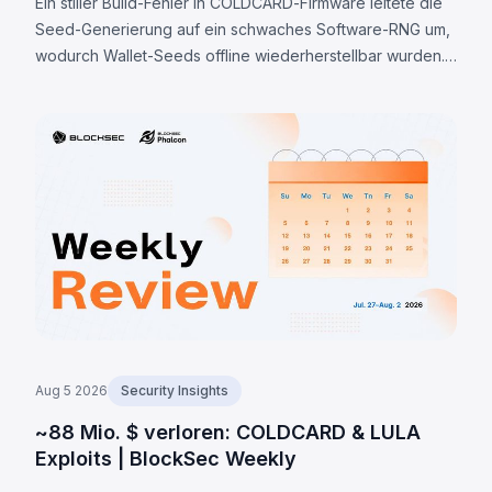
Ein stiller Build-Fehler in COLDCARD-Firmware leitete die
Seed-Generierung auf ein schwaches Software-RNG um,
wodurch Wallet-Seeds offline wiederherstellbar wurden.
Ein Firmware-Update hilft nicht; bestätigte Verluste: 1.405
BTC (~91 Mio. $).
Aug 5 2026
Security Insights
~88 Mio. $ verloren: COLDCARD & LULA
Exploits | BlockSec Weekly