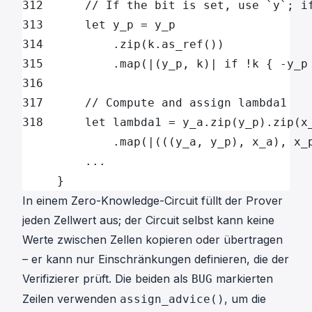
312      // If the bit is set, use `y`; i
313      let y_p = y_p
314          .zip(k.as_ref())
315          .map(|(y_p, k)| if !k { -y_p
316
317      // Compute and assign lambda1
318      let lambda1 = y_a.zip(y_p).zip(x
             .map(|(((y_a, y_p), x_a), x_
         ...
     }
In einem Zero-Knowledge-Circuit füllt der Prover
jeden Zellwert aus; der Circuit selbst kann keine
Werte zwischen Zellen kopieren oder übertragen
– er kann nur Einschränkungen definieren, die der
Verifizierer prüft. Die beiden als
markierten
BUG
Zeilen verwenden
, um die
assign_advice()