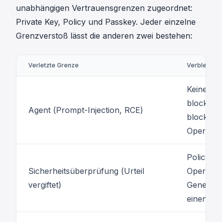
unabhängigen Vertrauensgrenzen zugeordnet:
Private Key, Policy und Passkey. Jeder einzelne
Grenzverstoß lässt die anderen zwei bestehen:
Verletzte Grenze
Verbleiben
Keine Key
blockiert
Agent (Prompt-Injection, RCE)
blockiert
Operatio
Policy se
Sicherheitsüberprüfung (Urteil
Operatio
vergiftet)
Genehmig
einen Pa