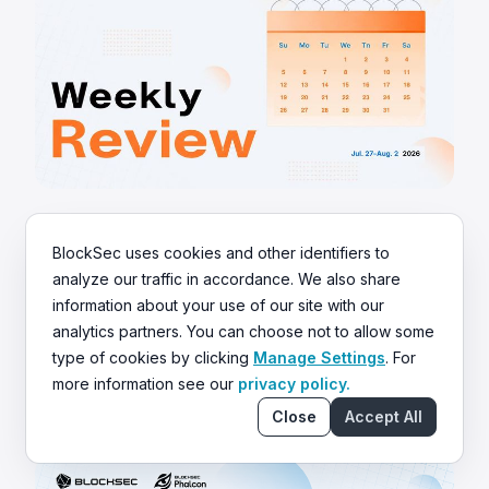
Aug 5 2026
Security Insights
BlockSec uses cookies and other identifiers to
~88 Mio. $ verloren: COLDCARD & LULA
analyze our traffic in accordance. We also share
Exploits | BlockSec Weekly
information about your use of our site with our
analytics partners. You can choose not to allow some
In der Woche vom 27. Juli bis 2. August 2026
type of cookies by clicking
Manage Settings
. For
verursachten zwei Sicherheitsvorfälle ~88 Mio. $
more information see our
privacy policy.
Verluste. Ein COLDCARD-Firmware-Fehler leitete die
Close
Accept All
Seed-Generierung auf einen deterministischen Fallback
um, wodurch 1.370 BTC gestohlen wurden. LULA auf BNB
Chain verlor ~578K $ durch eine `recycle()`-