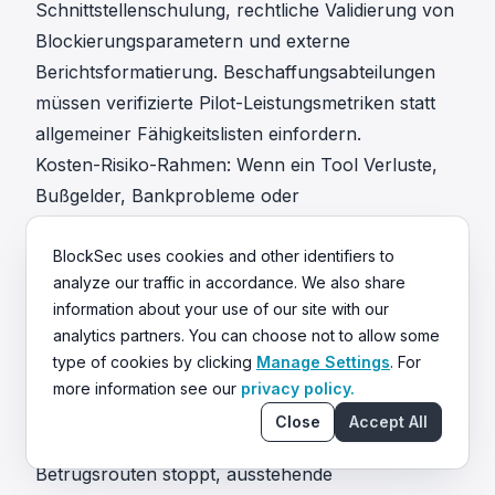
Schnittstellenschulung, rechtliche Validierung von
Blockierungsparametern und externe
Berichtsformatierung. Beschaffungsabteilungen
müssen verifizierte Pilot-Leistungsmetriken statt
allgemeiner Fähigkeitslisten einfordern.
Kosten-Risiko-Rahmen: Wenn ein Tool Verluste,
Bußgelder, Bankprobleme oder
Lizenzierungsverzögerungen verhindert
BlockSec uses cookies and other identifiers to
Die grundlegende Geschäftsbegründung muss die
analyze our traffic in accordance. We also share
Software-Ausgaben mit verifizierbarer
information about your use of our site with our
Risikoreduzierung verknüpfen. Eine Software-
analytics partners. You can choose not to allow some
Bereitstellung validiert ihre Kostenstruktur, wenn
type of cookies by clicking
Manage Settings
. For
sie erfolgreich sanktioniertes Kapital abfängt,
more information see our
privacy policy.
ausgebeutete Vermögenswerte vor der internen
Close
Accept All
Ledger-Gutschrift einfriert, ausgehende
Betrugsrouten stoppt, ausstehende