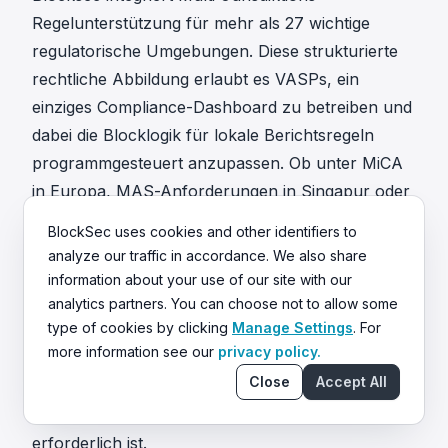
Regelunterstützung für mehr als 27 wichtige
regulatorische Umgebungen. Diese strukturierte
rechtliche Abbildung erlaubt es VASPs, ein
einziges Compliance-Dashboard zu betreiben und
dabei die Blocklogik für lokale Berichtsregeln
programmgesteuert anzupassen. Ob unter MiCA
in Europa, MAS-Anforderungen in Singapur oder
VARA-Richtlinien in Dubai — Blocksec ermöglicht
BlockSec uses cookies and other identifiers to
es der Börse, Transaktionen basierend auf
analyze our traffic in accordance. We also share
spezifischen geografischen Beschränkungen
information about your use of our site with our
weiterzuleiten. Die Konsolidierung der
analytics partners. You can choose not to allow some
type of cookies by clicking
Manage Settings
. For
regulatorischen API über Blocksecs Architektur
more information see our
privacy policy.
stabilisiert die Compliance-Systeme des
Close
Accept All
Unternehmens und schafft die operative
Redundanz, die für eine sichere Marktexpansion
erforderlich ist.