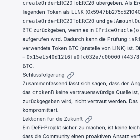
übergeben. Als Er
createOrderERC20ToERC20
liegenden Token als
(0x5947bb275c5210400
LINK
und
createOrderERC20ToERC20
getAmountO
zurückgeben, wenn es in
BTC
IPriceOracle(o
aufgerufen wird. Dadurch kann die Prüfung
isR
verwendete Token BTC (anstelle von LINK) ist. 
–
(
0x15e1549d1216fe9fc032e7c00000
44378
BTC.
Schlussfolgerung
Zusammenfassend lässt sich sagen, dass der Angr
das
keine vertrauenswürdige Quelle ist
ctokenB
zurückgegeben wird, nicht vertraut werden. Das 
kompromittiert.
Lektionen für die Zukunft
Ein DeFi-Projekt sicher zu machen, ist keine le
dass die Community einen proaktiven Ansatz ver