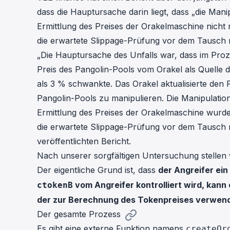
cha
dass die Hauptursache darin liegt, dass „die Man
Phalcon Explorer
Ermittlung des Preises der Orakelmaschine nicht 
Visualize, simulate, and debug on-
Cr
chain transactions with an intuitive
die erwartete Slippage-Prüfung vor dem Tausch ni
Add
interface.
scr
„Die Hauptursache des Unfalls war, dass im Proz
Preis des Pangolin-Pools vom Orakel als Quelle
als 3 % schwankte. Das Orakel aktualisierte den 
Pangolin-Pools zu manipulieren. Die Manipulatio
Ermittlung des Preises der Orakelmaschine wurden
die erwartete Slippage-Prüfung vor dem Tausch ni
veröffentlichten Bericht.
Nach unserer sorgfältigen Untersuchung stellen w
Der eigentliche Grund ist, dass
der Angreifer ei
vom Angreifer kontrolliert wird, kan
ctokenB
der zur Berechnung des Tokenpreises verwendet
Der gesamte Prozess
Es gibt eine externe Funktion namens
createOr