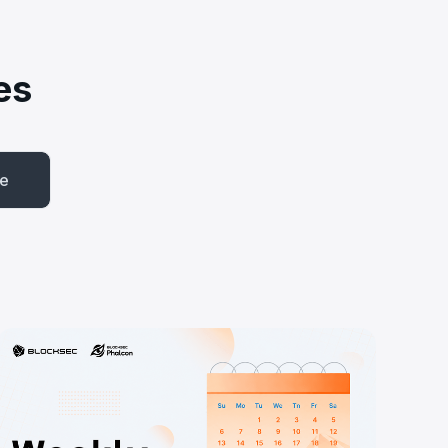
es
be