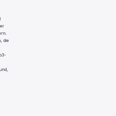
t
er
ern.
, die
b3-
und,