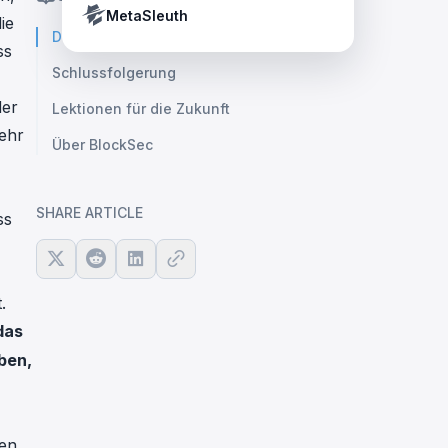
Crypto Payment Compliance Handbook
Tether’s blacklist in real time.
MetaSleuth
ie
Der gesamte Prozess
ss
Schlussfolgerung
der
Lektionen für die Zukunft
ehr
Über BlockSec
SHARE ARTICLE
ss
.
das
ben,
fen