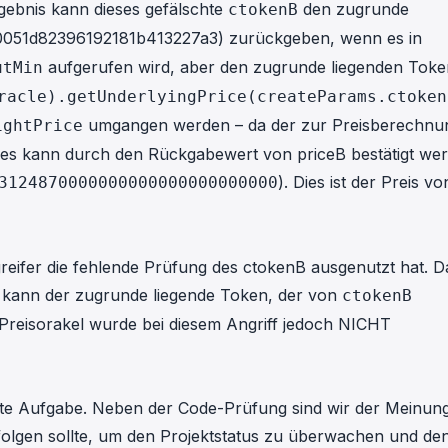
gebnis kann dieses gefälschte
den zugrunde
ctokenB
51d82396192181b413227a3) zurückgeben, wenn es in
aufgerufen wird, aber den zugrunde liegenden Toke
utMin
racle).getUnderlyingPrice(createParams.ctoken
umgangen werden – da der zur Preisberechnu
ightPrice
Dies kann durch den Rückgabewert von priceB bestätigt we
). Dies ist der Preis vo
3124870000000000000000000000
eifer die fehlende Prüfung des ctokenB ausgenutzt hat. D
, kann der zugrunde liegende Token, der von
ctokenB
Preisorakel wurde bei diesem Angriff jedoch NICHT
ichte Aufgabe. Neben der Code-Prüfung sind wir der Meinun
folgen sollte, um den Projektstatus zu überwachen und
de