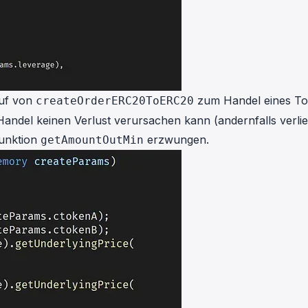
ruf von
zum Handel eines T
createOrderERC20ToERC20
Handel keinen Verlust verursachen kann (andernfalls verlie
Funktion
erzwungen.
getAmountOutMin