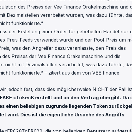
in investigations.
ipulation des Preises der Vee Finance Orakelmaschine und d
mit Dezimalstellen verarbeitet wurden, was dazu führte, da
ypto AML API
cht funktionierte.“
ress labels, risk scoring, and
eening APIs for crypto compliance.
ess der Erstellung einer Order für gehebelten Handel nur 
 des Preis-Feeds verwendet wurde und der Pool-Preis um m
Preis, was den Angreifer dazu veranlasste, den Preis des
n des Preises der Vee Finance Orakelmaschine und die
 nicht mit Dezimalstellen verarbeitet, was dazu führte, da
cht funktionierte.“ – zitiert aus dem von VEE finance
ir jedoch fest, dass dies möglicherweise NICHT der Fall ist
n FAKE
erstellt und an den Vertrag übergibt. Da 
ctokenB
n es einen beliebigen zugrunde liegenden Token zurückge
 wird. Dies ist die eigentliche Ursache des Angriffs.
, die von beliebigen Benutzern aufgeru
derERC20ToERC20