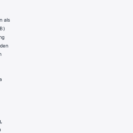
n als
B)
ng
rden
n
a
g,
n