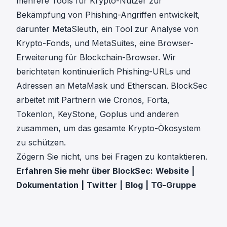
mehrere Tools für Krypto-Nutzer zur
Bekämpfung von Phishing-Angriffen entwickelt,
darunter
MetaSleuth
, ein Tool zur Analyse von
Krypto-Fonds, und
MetaSuites
, eine Browser-
Erweiterung für Blockchain-Browser. Wir
berichteten kontinuierlich Phishing-URLs
und
Adressen an
MetaMask
und Etherscan. BlockSec
arbeitet mit Partnern wie
Cronos
,
Forta
,
Tokenlon
,
KeyStone
,
Goplus
und anderen
zusammen, um das gesamte Krypto-Ökosystem
zu schützen.
Zögern Sie nicht, uns bei Fragen zu kontaktieren.
Erfahren Sie mehr über BlockSec:
Website
|
Dokumentation
|
Twitter
|
Blog
|
TG-Gruppe