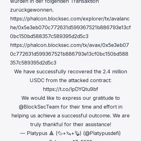
wurden in der folgenden Transaktion
zurückgewonnen.
https://phalcon.blocksec.com/explorer/tx/avalanc
he/0x5e3eb070c772631d599367521b886793e13cf
0bc150bd588357c589395d2d5c3
https://phalcon.blocksec.com/tx/avax/0x5e3eb07
0c772631d599367521b886793e13cf0bc150bd588
357c589395d2d5c3
We have successfully recovered the 2.4 million
USDC from the attacked contract:
https://t.co/lpDYQtu9bf
We would like to express our gratitude to
@BlockSecTeam
for their time and effort in
helping us achieve a successful outcome. We are
truly thankful for their assistance!
— Platypus 🔺 (🦆+🦦+🦫) (@Platypusdefi)