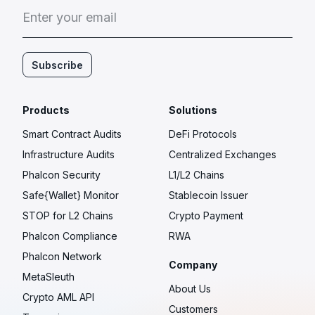
E
n
t
e
r
y
o
u
r
e
m
a
i
l
Subscribe
Products
Solutions
Smart Contract Audits
DeFi Protocols
Infrastructure Audits
Centralized Exchanges
Phalcon Security
L1/L2 Chains
Safe{Wallet} Monitor
Stablecoin Issuer
STOP for L2 Chains
Crypto Payment
Phalcon Compliance
RWA
Phalcon Network
Company
MetaSleuth
About Us
Crypto AML API
Customers