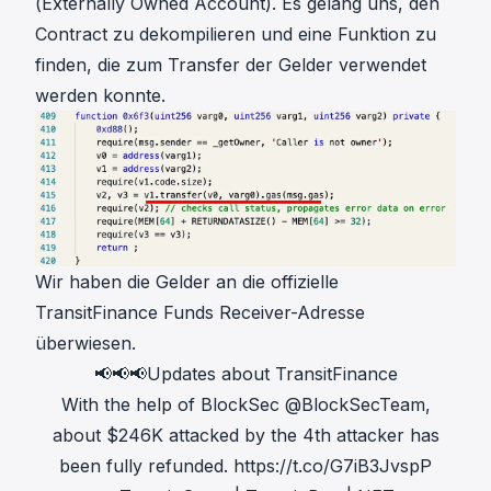
(Externally Owned Account). Es gelang uns, den
Contract zu dekompilieren und eine Funktion zu
finden, die zum Transfer der Gelder verwendet
werden konnte.
Wir haben die Gelder an die
offizielle
TransitFinance Funds Receiver-Adresse
überwiesen.
📢📢📢Updates about TransitFinance
With the help of BlockSec
@BlockSecTeam
,
about $246K attacked by the 4th attacker has
been fully refunded.
https://t.co/G7iB3JvspP