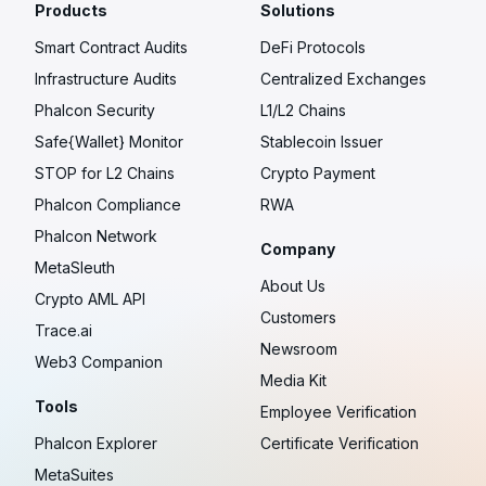
Products
Solutions
Smart Contract Audits
DeFi Protocols
Infrastructure Audits
Centralized Exchanges
Phalcon Security
L1/L2 Chains
Safe{Wallet} Monitor
Stablecoin Issuer
STOP for L2 Chains
Crypto Payment
Phalcon Compliance
RWA
Phalcon Network
Company
MetaSleuth
About Us
Crypto AML API
Customers
Trace.ai
Newsroom
Web3 Companion
Media Kit
Tools
Employee Verification
Phalcon Explorer
Certificate Verification
MetaSuites