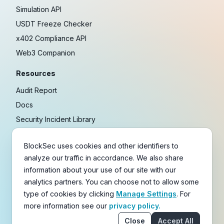
Simulation API
USDT Freeze Checker
x402 Compliance API
Web3 Companion
Resources
Audit Report
Docs
Security Incident Library
Blog
BlockSec uses cookies and other identifiers to
Research
analyze our traffic in accordance. We also share
Guides
information about your use of our site with our
Crypto Payment Playbook
analytics partners. You can choose not to allow some
type of cookies by clicking
Manage Settings
. For
Copyright © 2021-
2026
BlockSec
more information see our
privacy policy.
Terms
&
Policies
&
Disclaimer
Close
Accept All