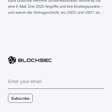
Bybit brauchte mehrere Sicherheitslücken. MoonPay nur
eine E-Mail. Drei 2025-Angriffe und ihre Einstiegspunkte –
und warum die Vertragsschicht, wo USDC und USDT sich
unterscheiden, nun Ihre Angriffsfläche ist.
E
n
t
e
r
y
o
u
r
e
m
a
i
l
Subscribe