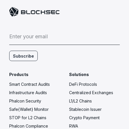
E
n
t
e
r
y
o
u
r
e
m
a
i
l
Subscribe
Products
Solutions
Smart Contract Audits
DeFi Protocols
Infrastructure Audits
Centralized Exchanges
Phalcon Security
L1/L2 Chains
Safe{Wallet} Monitor
Stablecoin Issuer
STOP for L2 Chains
Crypto Payment
Phalcon Compliance
RWA