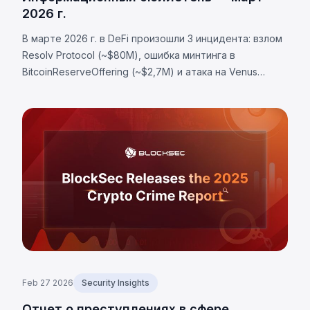
2026 г.
В марте 2026 г. в DeFi произошли 3 инцидента: взлом
Resolv Protocol (~$80М), ошибка минтинга в
BitcoinReserveOffering (~$2,7М) и атака на Venus
Protocol (~$2,15М) из-за манипуляций рынком. Общий
ущерб составил более $84,85 млн.
Feb 27 2026
Security Insights
Отчет о преступлениях в сфере