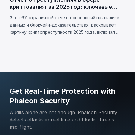
криптовалют за 2025 год: ключевые
тренды и ончейн-данные
Этот 67-страничный отчет, основанный на анализе
данных и блокчейн-доказательствах, раскрывает
картину криптопреступности 2025 года, включая
основные кейсы, структуру, особенности и
актуальные тренды этой сферы.
Get Real-Time Protection with
Phalcon Security
Audits alone are not enough. Phalcon Security
detects attacks in real time and blocks threats
mid-flight.