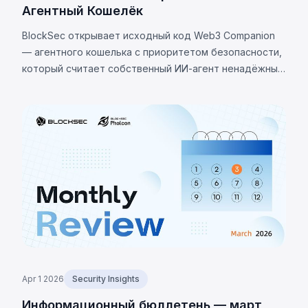
Агентный Кошелёк
BlockSec открывает исходный код Web3 Companion
— агентного кошелька с приоритетом безопасности,
который считает собственный ИИ-агент ненадёжным
и использует изоляцию ключей, жёсткие политики и
Passkey для защиты активов.
Apr 1 2026
Security Insights
Информационный бюллетень — март