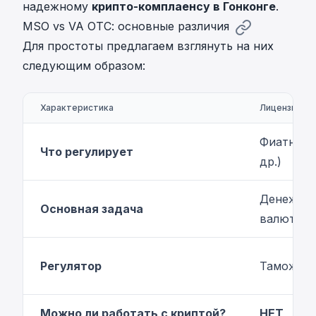
надежному
крипто-комплаенсу в Гонконге
.
MSO vs VA OTC: основные различия
Для простоты предлагаем взглянуть на них
следующим образом:
Характеристика
Лицензия M
Фиатные 
Что регулирует
др.)
Денежные
Основная задача
валют
Регулятор
Таможня 
Можно ли работать с криптой?
НЕТ