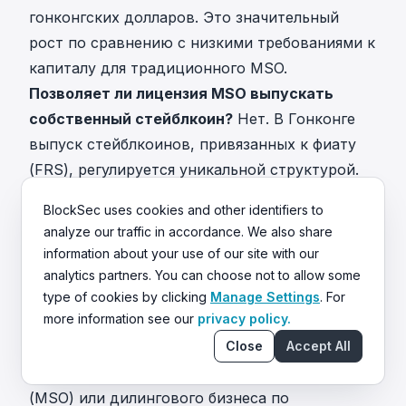
гонконгских долларов. Это значительный
рост по сравнению с низкими требованиями к
капиталу для традиционного MSO.
Позволяет ли лицензия MSO выпускать
собственный стейблкоин?
Нет. В Гонконге
выпуск стейблкоинов, привязанных к фиату
(FRS), регулируется уникальной структурой.
Этим процессом руководит Валютное
BlockSec uses cookies and other identifiers to
управление Гонконга (HKMA). Лицензия MSO
analyze our traffic in accordance. We also share
позволяет только переводы и обмен фиатных
information about your use of our site with our
денег. Напротив, лицензия VA OTC
analytics partners. You can choose not to allow some
охватывает торговлю стейблкоинами.
type of cookies by clicking
Manage Settings
. For
more information see our
privacy policy.
Какие штрафы грозят за работу OTC-
Close
Accept All
криптодеска без лицензии?
Работа
нелицензированного сервиса денежных услуг
(MSO) или дилингового бизнеса по