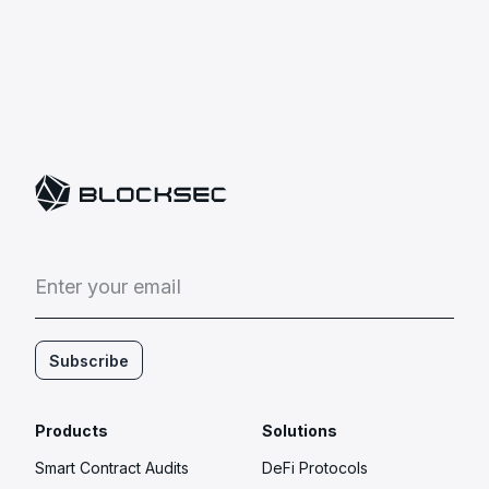
различаются, теперь является вашей уязвимостью.
E
n
t
e
r
y
o
u
r
e
m
a
i
l
Subscribe
Products
Solutions
Smart Contract Audits
DeFi Protocols