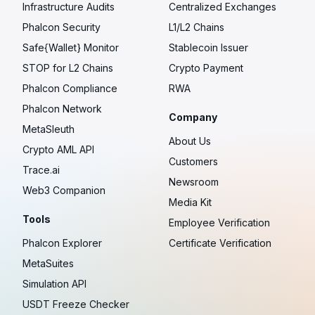
Infrastructure Audits
Centralized Exchanges
Phalcon Security
L1/L2 Chains
Safe{Wallet} Monitor
Stablecoin Issuer
STOP for L2 Chains
Crypto Payment
Phalcon Compliance
RWA
Phalcon Network
Company
MetaSleuth
About Us
Crypto AML API
Customers
Trace.ai
Newsroom
Web3 Companion
Media Kit
Tools
Employee Verification
Phalcon Explorer
Certificate Verification
MetaSuites
Simulation API
USDT Freeze Checker