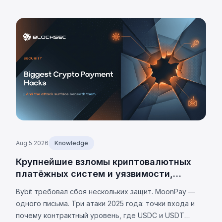
США. Требования юрисдикций и 8 универсальных
обязательств.
Aug 5 2026
Knowledge
Крупнейшие взломы криптовалютных
платёжных систем и уязвимости,
лежащие в их основе
Bybit требовал сбоя нескольких защит. MoonPay —
одного письма. Три атаки 2025 года: точки входа и
почему контрактный уровень, где USDC и USDT