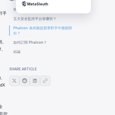
Crypto Payment Compliance Handbook
Tether’s blacklist in real time.
MetaSleuth
簡介
對手
五大安全監控平台有哪些？
Phalcon 為何能從競爭對手中脫穎而
出？
易、
如何訂閱 Phalcon？
擊、
結論
SHARE ARTICLE
i、
dX
全
型監控