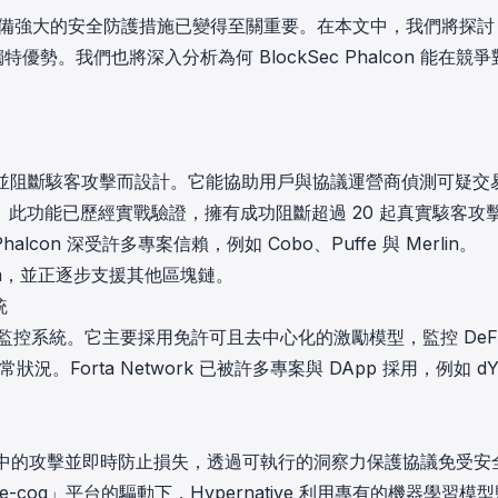
in investigations.
式具備強大的安全防護措施已變得至關重要。在本文中，我們將探討
勢。我們也將深入分析為何 BlockSec Phalcon 能在競爭
ypto AML API
ress labels, risk scoring, and
eening APIs for crypto compliance.
即時監控並阻斷駭客攻擊而設計。它能協助用戶與協議運營商偵測可疑交
此功能已歷經實戰驗證，擁有成功阻斷超過 20 起真實駭客攻
alcon 深受許多專案信賴，例如 Cobo、Puffe 與 Merlin。
Merlin，並正逐步支援其他區塊鏈。
統
安全與監控系統。它主要採用免許可且去中心化的激勵模型，監控 DeF
。Forta Network 已被許多專案與 DApp 採用，例如 dY
測進行中的攻擊並即時防止損失，透過可執行的洞察力保護協議免受安
cog」平台的驅動下，Hypernative 利用專有的機器學習模