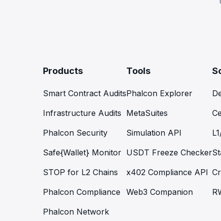
Products
Tools
S
Smart Contract Audits
Phalcon Explorer
De
Infrastructure Audits
MetaSuites
Ce
Phalcon Security
Simulation API
L1
Safe{Wallet} Monitor
USDT Freeze Checker
St
STOP for L2 Chains
x402 Compliance API
Cr
Phalcon Compliance
Web3 Companion
R
Phalcon Network