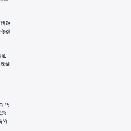
區塊鏈
並修復
融風
區塊鏈
i 語
代幣
義的