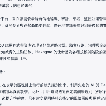
群威脅，防患於未然。
務開發者安全平台，旨在讓開發者能自信地編碼、審計、部署、監控並運營
流程中，讓開發者與運營商能更輕鬆、快速地在部署前與部署後預防
Web3 應用程式與資產管理者預防網路攻擊、駭客行為、治理與金
未知威脅的主動防線。Hexagate 的使命是為各種規模與階段的
複雜性並保護用戶。
優勢：
交易，在攻擊於區塊鏈上執行前就先識別出來。利用先進的 AI 與 DeF
 被確認為真實攻擊。此外，用戶還能透過自定義觸發規則（例如
）來提升準確度。只有當交易同時符合指定的風險層級與用戶定
低。