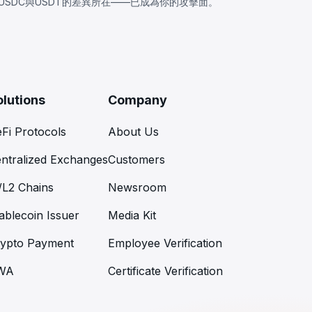
USDC與USDT的差異所在——已成為你的攻擊面。
olutions
Company
Fi Protocols
About Us
ntralized Exchanges
Customers
/L2 Chains
Newsroom
ablecoin Issuer
Media Kit
ypto Payment
Employee Verification
WA
Certificate Verification