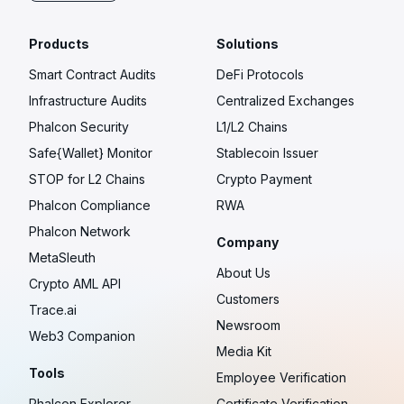
Products
Solutions
Smart Contract Audits
DeFi Protocols
Infrastructure Audits
Centralized Exchanges
Phalcon Security
L1/L2 Chains
Safe{Wallet} Monitor
Stablecoin Issuer
STOP for L2 Chains
Crypto Payment
Phalcon Compliance
RWA
Phalcon Network
Company
MetaSleuth
About Us
Crypto AML API
Customers
Trace.ai
Newsroom
Web3 Companion
Media Kit
Tools
Employee Verification
Phalcon Explorer
Certificate Verification