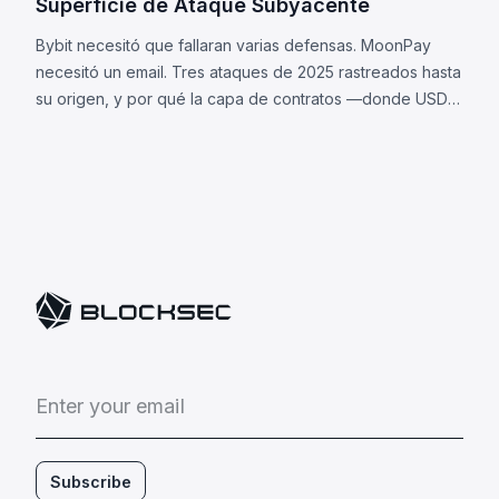
Superficie de Ataque Subyacente
Bybit necesitó que fallaran varias defensas. MoonPay
necesitó un email. Tres ataques de 2025 rastreados hasta
su origen, y por qué la capa de contratos —donde USDC
y USDT difieren— es ahora tu superficie de ataque.
E
n
t
e
r
y
o
u
r
e
m
a
i
l
Subscribe