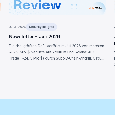
Jul 31 2026
Security Insights
Newsletter – Juli 2026
Die drei größten DeFi-Vorfälle im Juli 2026 verursachten
~67,9 Mio. $ Verluste auf Arbitrum und Solana: AFX
Trade (~24,15 Mio.$) durch Supply-Chain-Angriff, Ostium
(~23,75 Mio.$) via kompromittierter Oracle-Infrastruktur,
BonkDAO (~20 Mio.$) durch Governance-Angriff.