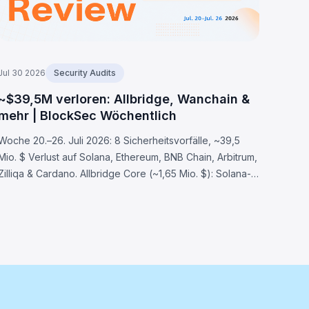
Jul 30 2026
Security Audits
~$39,5M verloren: Allbridge, Wanchain &
mehr | BlockSec Wöchentlich
Woche 20.–26. Juli 2026: 8 Sicherheitsvorfälle, ~39,5
Mio. $ Verlust auf Solana, Ethereum, BNB Chain, Arbitrum,
Zilliqa & Cardano. Allbridge Core (~1,65 Mio. $): Solana-
Validierungsfehler. Wanchain (~500K$), Zilliqa (~400K$),
Lien Finance (~542K$) ebenfalls betroffen.