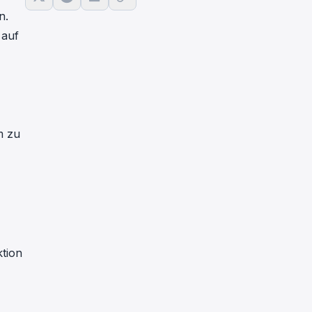
n.
auf
m zu
ktion