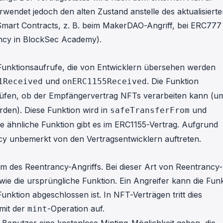
erwendet jedoch den alten Zustand anstelle des aktualisierte
Smart Contracts, z. B. beim
MakerDAO-Angriff
, bei
ERC777 
ncy in
BlockSec Academy
).
e Funktionsaufrufe, die von Entwicklern übersehen werden
und
. Die Funktion
1Received
onERC1155Received
üfen, ob der Empfängervertrag NFTs verarbeiten kann (u
rden). Diese Funktion wird in
und
safeTransferFrom
e ähnliche Funktion gibt es im
ERC1155-Vertrag
. Aufgrund
cy unbemerkt von den Vertragsentwicklern auftreten.
rm des Reentrancy-Angriffs. Bei dieser Art von Reentrancy-
 wie die ursprüngliche Funktion. Ein Angreifer kann die Fun
unktion abgeschlossen ist. In NFT-Verträgen tritt dies
mit der
-Operation auf.
mint