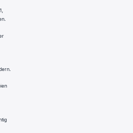
1,
en.
er
dern.
eien
tig