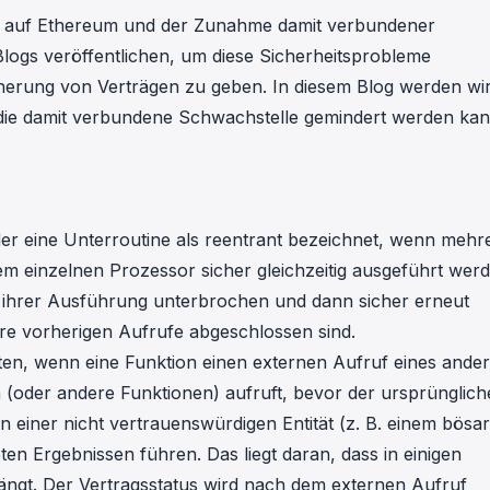
in investigations.
 auf Ethereum und der Zunahme damit verbundener
logs veröffentlichen, um diese Sicherheitsprobleme
ypto AML API
cherung von Verträgen zu geben. In diesem Blog werden wi
ress labels, risk scoring, and
eening APIs for crypto compliance.
die damit verbundene Schwachstelle gemindert werden kan
er eine Unterroutine als reentrant bezeichnet, wenn mehr
m einzelnen Prozessor sicher gleichzeitig ausgeführt wer
n ihrer Ausführung unterbrochen und dann sicher erneut
re vorherigen Aufrufe abgeschlossen sind.
ten, wenn eine Funktion einen externen Aufruf eines ande
n (oder andere Funktionen) aufruft, bevor der ursprünglich
einer nicht vertrauenswürdigen Entität (z. B. einem bösar
eten Ergebnissen führen. Das liegt daran, dass in einigen
ängt. Der Vertragsstatus wird nach dem externen Aufruf