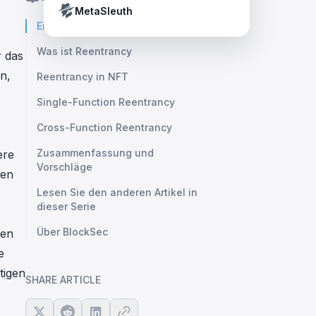
Crypto Payment Compliance Handbook
Tether’s blacklist in real time.
MetaSleuth
Einleitung
Was ist Reentrancy
r das
n,
Reentrancy in NFT
Single-Function Reentrancy
Cross-Function Reentrancy
Zusammenfassung und
ere
Vorschläge
den
Lesen Sie den anderen Artikel in
dieser Serie
Über BlockSec
ren
e
tigen
SHARE ARTICLE