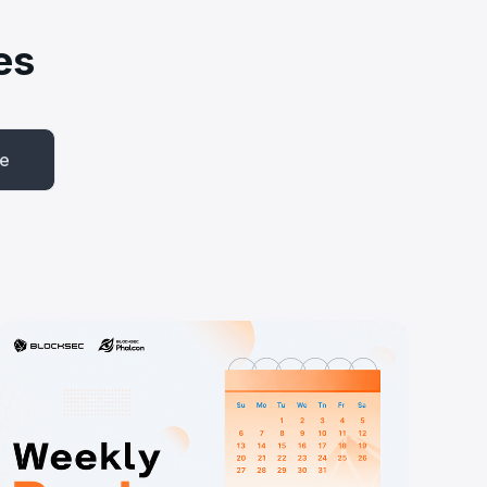
es
be