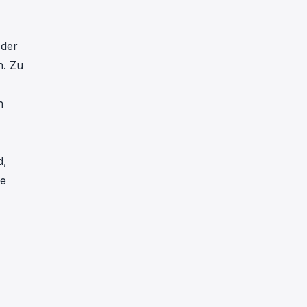
 der
n. Zu
n
d,
ge