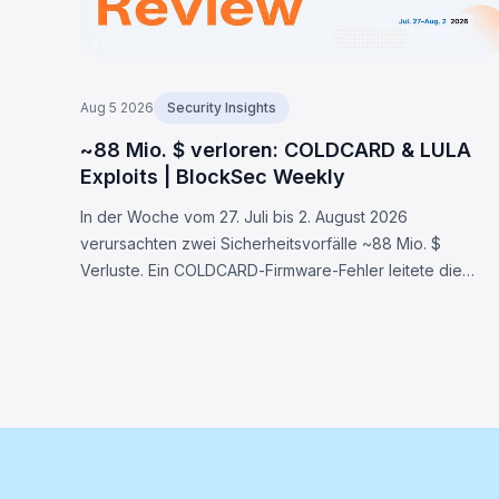
Aug 5 2026
Security Insights
~88 Mio. $ verloren: COLDCARD & LULA
Exploits | BlockSec Weekly
In der Woche vom 27. Juli bis 2. August 2026
verursachten zwei Sicherheitsvorfälle ~88 Mio. $
Verluste. Ein COLDCARD-Firmware-Fehler leitete die
Seed-Generierung auf einen deterministischen Fallback
um, wodurch 1.370 BTC gestohlen wurden. LULA auf BNB
Chain verlor ~578K $ durch eine `recycle()`-
Schwachstelle.