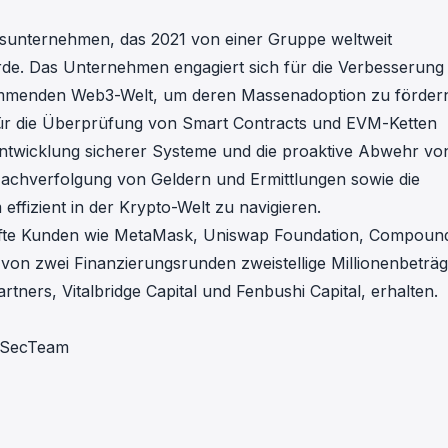
tsunternehmen, das 2021 von einer Gruppe weltweit
de. Das Unternehmen engagiert sich für die Verbesserung
kommenden Web3-Welt, um deren Massenadoption zu förder
für die Überprüfung von Smart Contracts und EVM-Ketten
 Entwicklung sicherer Systeme und die proaktive Abwehr vo
 Nachverfolgung von Geldern und Ermittlungen sowie die
ffizient in der Krypto-Welt zu navigieren.
fte Kunden wie MetaMask, Uniswap Foundation, Compoun
n zwei Finanzierungsrunden zweistellige Millionenbeträ
tners, Vitalbridge Capital und Fenbushi Capital, erhalten.
ckSecTeam