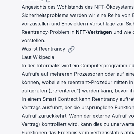
cha
Angesichts des Wohlstands des NFT-Ökosystems
Phalcon Explorer
Sicherheitsprobleme werden wir eine Reihe von B
Visualize, simulate, and debug on-
Cr
chain transactions with an intuitive
vorzustellen und Entwicklern Vorschläge zur Si
Add
interface.
scr
Reentrancy-Problem in
NFT-Verträgen
und wie 
vorstellen.
Was ist Reentrancy
Laut
Wikipedia
In der Informatik wird ein Computerprogramm od
Aufrufe auf mehreren Prozessoren oder auf eine
können, wobei eine reentrant-Prozedur mitten i
aufgerufen („re-entered“) werden kann, bevor ih
In einem Smart Contract kann Reentrancy auftre
Vertrags ausführt, der die ursprüngliche Funktio
Aufruf zurückkehrt. Wenn der externe Aufruf von 
Vertrag) kontrolliert wird, kann dies zu unerwart
Funktionen das Ergebnis vom Vertragsstatus abh