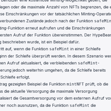
 Benutzer eine kostenlose Minting-Möglichkeit geben, die
legen oder die maximale Anzahl von NFTs begrenzen, die 
se Einschränkungen vor der tatsächlichen Minting-Operati
n verbundenen Zustände jedoch nach der Funktion
safeMi
nting-Funktion erneut aufrufen und die Einschränkungen
ersten Aufruf der Funktion übereinstimmen. Der HypeBea
g
beschrieben wurde, ist ein Beispiel dafür.
itt auf, wenn die Funktion
in einer Schleife
safeMint
inn der Schleife überprüft werden. In diesem Szenario we
en Aufruf aktualisiert, die verbleibenden
-
safeMint
ierung jedoch weiterhin umgehen, da die Schleife bereits
chleife erfolgt.
trag
gezeigten Beispiel die Funktion
prüft, ob die
mintNFT
 die aktuelle Versorgung die maximale Versorgung
alisiert die Gesamtversorgung vor dem externen Aufruf vo
mmer noch ausnutzen, da die Funktion
die
safeMint