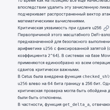
то время как на позицию все еще начисляла
впоследствии удалить эту зачисленную ликв
подчеркивает распространенный вектор атак
математическими вычислениями.
Критическая уязвимость при сдвиге u256
Первопричиной этого масштабного DeFi-взло
предназначенной для безопасного выполнени
арифметике
с фиксированной запятой 
u256
коэффициента
). В системах на базе Mov
2^64
применяются единообразно ко всем операция
сдвигов критически важными.
В Cetus была внедрена функция
checked_shl
влево на 64 бита границу в 256 бит. Од
u256
критическая проверка могла быть обойдена
были быть отклонены.
В частности, функция
, отвечаю
get_delta_a