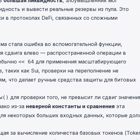
сь
большая ликвидность
, злоумышленник мог
идность и вывести реальные резервы из пула. Это
и в протоколах DeFi, связанных со сложными
ма стала ошибка во вспомогательной функции,
я сдвига влево — распространенной операции в
(обычно
для применения масштабирующего
<< 64
e, таких как Sui, проверки на переполнение не
м, что делает ручные средства защиты для битовых
для проверки того, не превысит ли сдвиг значени
w()
нако из-за
неверной константы и сравнения
эта
 для некоторых больших входных данных, которые до
щая за вычисление количества базовых токенов (Token