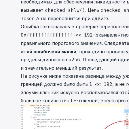
необходимых для обеспечения ликвидности 
вызывает
. Цель
checked_shlw()
checked_s
Token A не переполнится при сдвиге.
Ошибка заключалась в проверке переполнен
(эквивалентн
0xffffffffffffffff << 192
правильного порогового значения. Следоват
этой ошибочной маски
, проходило проверку
пределы диапазона
. Последующий сдви
u256
и значительно меньший результат.
На рисунке ниже показана разница между уя
границей должно было быть
, а не
1 << 192
Злоумышленник искусно воспользовался это
большое количество LP-токенов, внеся при э