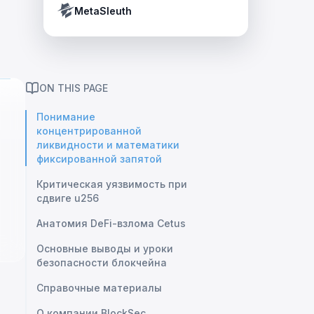
Crypto Payment Compliance Handbook
Tether’s blacklist in real time.
MetaSleuth
ON THIS PAGE
Понимание
концентрированной
ликвидности и математики
фиксированной запятой
Критическая уязвимость при
сдвиге u256
Анатомия DeFi-взлома Cetus
Основные выводы и уроки
безопасности блокчейна
Справочные материалы
О компании BlockSec