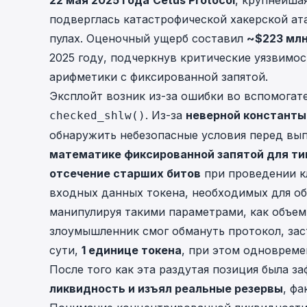
22 мая 2025 года
Cetus Protocol
, крупнейша
подверглась катастрофической хакерской ат
пулах. Оценочный ущерб составил
~$223 мл
2025 году, подчеркнув критические уязвимос
арифметики с фиксированной запятой.
Эксплойт возник из-за ошибки во вспомога
. Из-за
неверной константы
checked_shlw()
обнаружить небезопасные условия перед в
математике фиксированной запятой для ти
отсечение старших битов
при проведении к
входных данных токена, необходимых для о
манипулируя такими параметрами, как объем
злоумышленник смог обмануть протокол, зас
сути,
1 единице токена
, при этом одноврем
После того как эта раздутая позиция была 
ликвидность и изъял реальные резервы
, ф