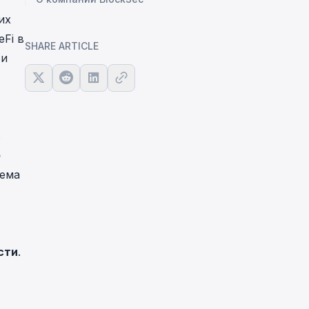
их
Fi в
SHARE ARTICLE
ти
в
е
ъема
,
сти
.