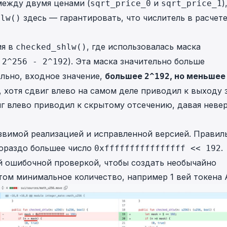
между двумя ценами (
и
)
sqrt_price_0
sqrt_price_1
здесь — гарантировать, что числитель в расчет
hlw()
ия в
, где использовалась маска
checked_shlw()
о
). Эта маска значительно больше
2^256 - 2^192
ельно, входное значение,
большее
, но меньшее
2^192
, хотя сдвиг влево на самом деле приводил к выходу 
г влево приводил к скрытому отсечению, давая неве
звимой реализацией и исправленной версией. Правил
 гораздо большее число
.
0xffffffffffffffff << 192
й ошибочной проверкой, чтобы создать необычайно
том минимальное количество, например 1 вей токена 