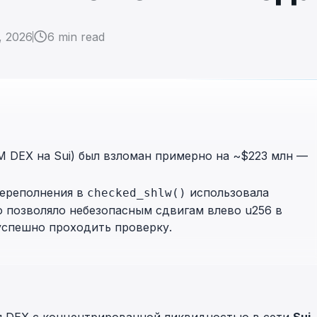
in investigations.
, 2026
6
min read
ypto AML API
ress labels, risk scoring, and
eening APIs for crypto compliance.
MM DEX на Sui) был взломан примерно на ~$223 млн —
переполнения в
использовала
checked_shlw()
о позволяло небезопасным сдвигам влево u256 в
успешно проходить проверку.