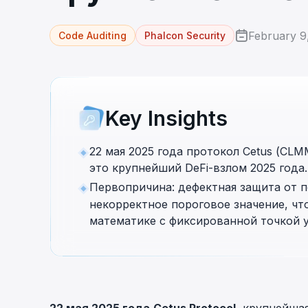
cha
Phalcon Explorer
February 9
Code Auditing
Phalcon Security
Visualize, simulate, and debug on-
Cr
chain transactions with an intuitive
Add
interface.
scr
Key Insights
22 мая 2025 года протокол Cetus (CL
это крупнейший DeFi-взлом 2025 года.
Первопричина: дефектная защита от 
некорректное пороговое значение, чт
математике с фиксированной точкой 