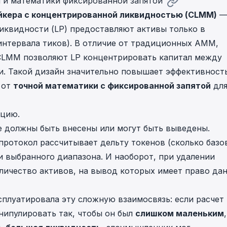
 и математики фиксированной запятой
йкера с концентрированной ликвидностью (CLMM)
иквидности (LP) предоставляют активы только в
интервала тиков). В отличие от традиционных AMM,
CLMM позволяют LP концентрировать капитал между
. Такой дизайн значительно повышает эффективност
 от
точной математики с фиксированной запятой
дл
ицию.
е должны быть внесены или могут быть выведены.
протокол рассчитывает дельту токенов (сколько базо
и выбранного диапазона. И наоборот, при удалении
личество активов, на вывод которых имеет право да
сплуатировала эту сложную взаимосвязь: если расчет
нипулировать так, чтобы он был
слишком маленьким