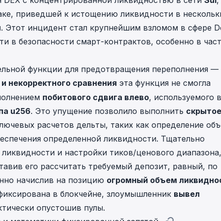
я DEX с концентрированной ликвидностью в сети
Sui
,
аке, приведшей к истощению ликвидности в нескольк
н
. Этот инцидент стал крупнейшим взломом в сфере De
ти в безопасности смарт-контрактов, особенно в час
тельной функции для предотвращения переполнения —
 и некорректного сравнения
эта функция не смогла
ыполнением
побитового сдвига влево
, используемого 
па u256
. Это упущение позволило выполнить
скрыто
лючевых расчетов дельты, таких как определение об
беспечения определенной ликвидности. Тщательно
 ликвидности и настройки тиков/ценового диапазона
тавив его рассчитать требуемый депозит, равный, по
енно начислив на позицию
огромный объем ликвидно
зафиксирована в блокчейне, злоумышленник
вывел
актически опустошив пулы.