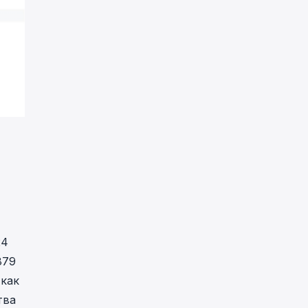
24
879
 как
тва