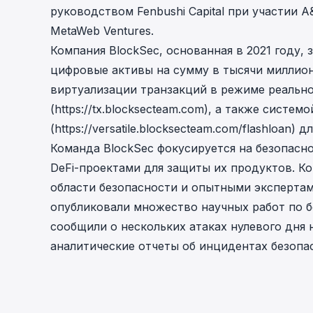
руководством
Fenbushi Capital
при участии A&
cha
Phalcon Explorer
MetaWeb Ventures
.
Visualize, simulate, and debug on-
Cr
Компания BlockSec, основанная в 2021 году, 
chain transactions with an intuitive
Add
interface.
scr
цифровые активы на сумму в тысячи миллион
виртуализации транзакций в режиме реальног
(
https://tx.blocksecteam.com
), а также систем
(
https://versatile.blocksecteam.com/flashloan
) д
Команда BlockSec фокусируется на безопасн
DeFi-проектами для защиты их продуктов. К
области безопасности и опытными экспертам
опубликовали множество научных работ по б
сообщили о нескольких атаках нулевого дня
аналитические отчеты об инцидентах безоп