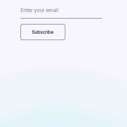
E
n
t
e
r
y
o
u
r
e
m
a
i
l
Subscribe