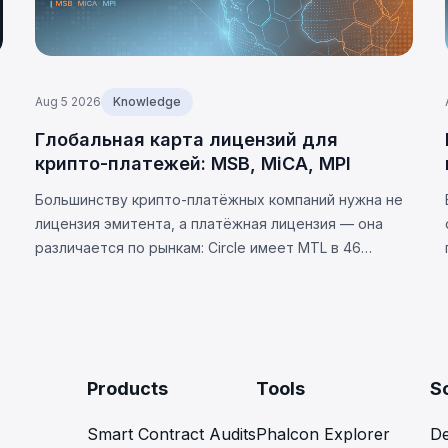
Aug 5 2026
Knowledge
Глобальная карта лицензий для
крипто-платежей: MSB, MiCA, MPI
Большинству крипто-платёжных компаний нужна не
лицензия эмитента, а платёжная лицензия — она
различается по рынкам: Circle имеет MTL в 46
штатах США. Требования юрисдикций и 8
универсальных обязательств.
Products
Tools
S
Smart Contract Audits
Phalcon Explorer
De