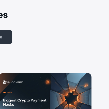
es
be