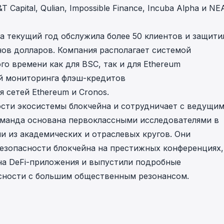
T Capital,
Qulian
,
Impossible Finance
,
Incuba Alpha
и
NE
in investigations.
ypto AML API
за текущий год обслужила более 50 клиентов и защити
ress labels, risk scoring, and
eening APIs for crypto compliance.
ов долларов. Компания располагает системой
о времени как для BSC, так и для Ethereum
ой мониторинга флэш-кредитов
ля сетей Ethereum и Cronos.
ости экосистемы блокчейна и сотрудничает с ведущи
оманда основана первоклассными исследователями в
и из академических и отраслевых кругов. Они
езопасности блокчейна на престижных конференциях,
 на DeFi-приложения и выпустили подробные
асности с большим общественным резонансом.