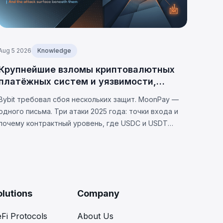
Aug 5 2026
Knowledge
Крупнейшие взломы криптовалютных
платёжных систем и уязвимости,
лежащие в их основе
Bybit требовал сбоя нескольких защит. MoonPay —
одного письма. Три атаки 2025 года: точки входа и
почему контрактный уровень, где USDC и USDT
различаются, теперь является вашей уязвимостью.
olutions
Company
Fi Protocols
About Us