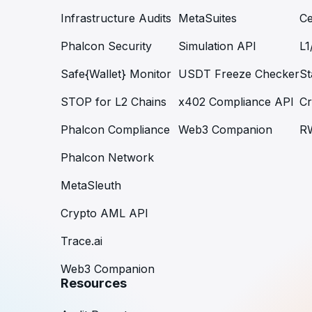
Infrastructure Audits
MetaSuites
Ce
Phalcon Security
Simulation API
L1
Safe{Wallet} Monitor
USDT Freeze Checker
St
STOP for L2 Chains
x402 Compliance API
Cr
Phalcon Compliance
Web3 Companion
R
Phalcon Network
MetaSleuth
Crypto AML API
Trace.ai
Web3 Companion
Resources