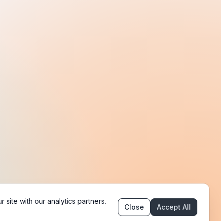
email
X
Telegram
YouTube
Linkedin
GitHub
site with our analytics partners.
Close
Accept All