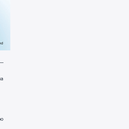
 —
на
ию