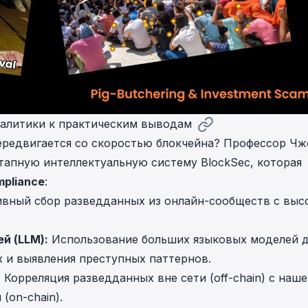
налитики к практическим выводам
ередвигается со скоростью блокчейна? Профессор Чж
апную интеллектуальную систему BlockSec, которая
mpliance
:
вный сбор разведданных из онлайн-сообществ с выс
й (LLM):
Использование больших языковых моделей 
 и выявления преступных паттернов.
:
Корреляция разведданных вне сети (off-chain) с наш
(on-chain).