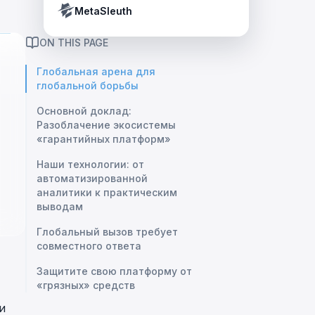
Crypto Payment Compliance Handbook
Tether’s blacklist in real time.
MetaSleuth
ON THIS PAGE
Глобальная арена для
глобальной борьбы
Основной доклад:
Разоблачение экосистемы
«гарантийных платформ»
Наши технологии: от
автоматизированной
аналитики к практическим
выводам
Глобальный вызов требует
совместного ответа
Защитите свою платформу от
«грязных» средств
и