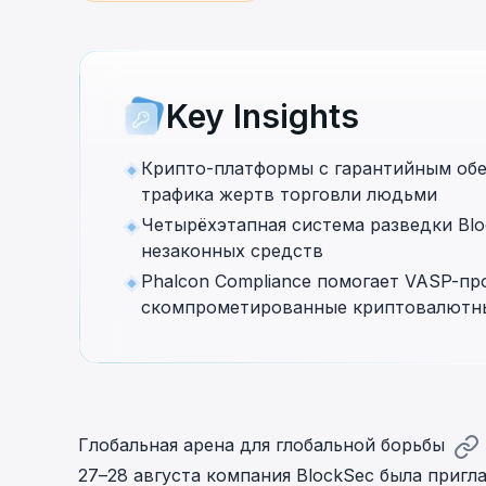
cha
Phalcon Explorer
Visualize, simulate, and debug on-
Cr
chain transactions with an intuitive
Add
interface.
scr
Key Insights
Крипто-платформы с гарантийным об
трафика жертв торговли людьми
Четырёхэтапная система разведки Bl
незаконных средств
Phalcon Compliance помогает VASP-п
скомпрометированные криптовалютн
Глобальная арена для глобальной борьбы
27–28 августа компания BlockSec была приг