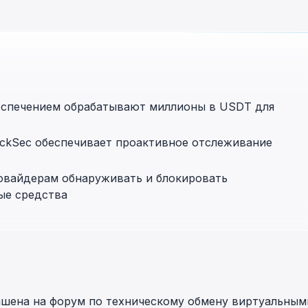
in investigations.
ypto AML API
ress labels, risk scoring, and
eening APIs for crypto compliance.
еспечением обрабатывают миллионы в USDT для
ockSec обеспечивает проактивное отслеживание
ровайдерам обнаруживать и блокировать
ые средства
лашена на форум по техническому обмену виртуальным