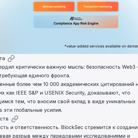
та
рдил критически важную мысль: безопасность Web3
, требующая единого фронта.
енные более чем 10 000 академических цитирований 
х как IEEE S&P и USENIX Security, доказывают, что
димся тем, что вносим свой вклад в виде уникальных
 эти глобальные усилия.
дств
ть и ответственность. BlockSec стремится к создан
левая разрыв между передовыми исследованиями и