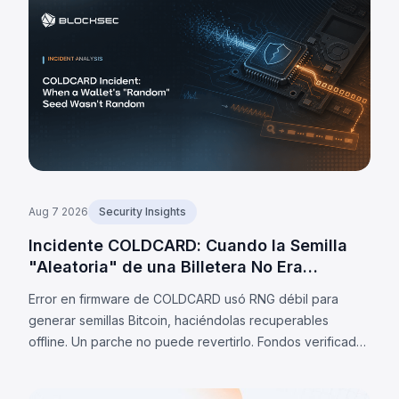
Aug 7 2026
Security Insights
Incidente COLDCARD: Cuando la Semilla
"Aleatoria" de una Billetera No Era
Aleatoria
Error en firmware de COLDCARD usó RNG débil para
generar semillas Bitcoin, haciéndolas recuperables
offline. Un parche no puede revertirlo. Fondos verificados
barridos: 1.405 BTC (~91M$) al 7 ago 2026; estimaciones
privadas: 2.055 BTC.