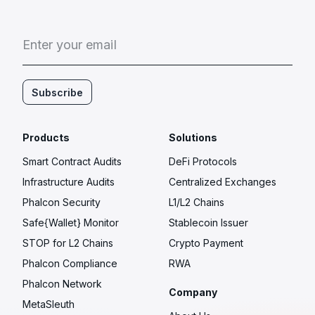
E
n
t
e
r
y
o
u
r
e
m
a
i
l
Subscribe
Products
Solutions
Smart Contract Audits
DeFi Protocols
Infrastructure Audits
Centralized Exchanges
Phalcon Security
L1/L2 Chains
Safe{Wallet} Monitor
Stablecoin Issuer
STOP for L2 Chains
Crypto Payment
Phalcon Compliance
RWA
Phalcon Network
Company
MetaSleuth