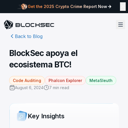
Get the 2025 Crypto Crime Report Now
Back to Blog
BlockSec apoya el
ecosistema BTC!
Code Auditing
Phalcon Explorer
MetaSleuth
August 6, 2024
7
min read
Key Insights