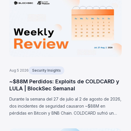
Aug 5 2026
Security Insights
~$88M Perdidos: Exploits de COLDCARD y
LULA | BlockSec Semanal
Durante la semana del 27 de julio al 2 de agosto de 2026,
dos incidentes de seguridad causaron ~$88M en
pérdidas en Bitcoin y BNB Chain. COLDCARD sufrió un
fallo de entropía en firmware que permitió recuperar
seeds y robar ~1,370 BTC (~$88M). LULA perdió ~$578K