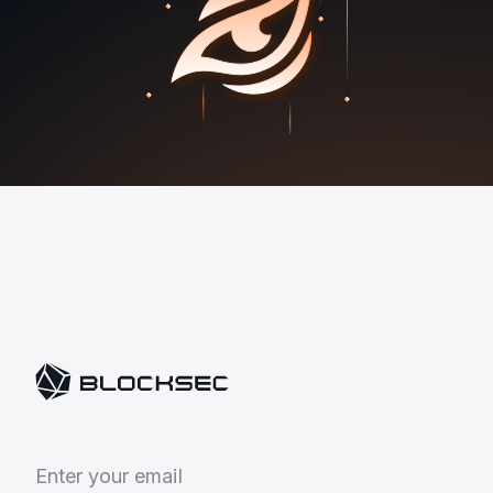
E
n
t
e
r
y
o
u
r
e
m
a
i
l