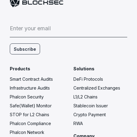
E
n
t
e
r
y
o
u
r
e
m
a
i
l
Subscribe
Products
Solutions
Smart Contract Audits
DeFi Protocols
Infrastructure Audits
Centralized Exchanges
Phalcon Security
L1/L2 Chains
Safe{Wallet} Monitor
Stablecoin Issuer
STOP for L2 Chains
Crypto Payment
Phalcon Compliance
RWA
Phalcon Network
Company