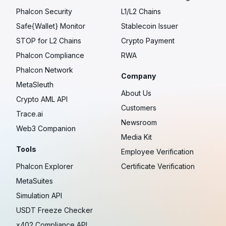
Phalcon Security
L1/L2 Chains
Safe{Wallet} Monitor
Stablecoin Issuer
STOP for L2 Chains
Crypto Payment
Phalcon Compliance
RWA
Phalcon Network
Company
MetaSleuth
About Us
Crypto AML API
Customers
Trace.ai
Newsroom
Web3 Companion
Media Kit
Tools
Employee Verification
Phalcon Explorer
Certificate Verification
MetaSuites
Simulation API
USDT Freeze Checker
x402 Compliance API