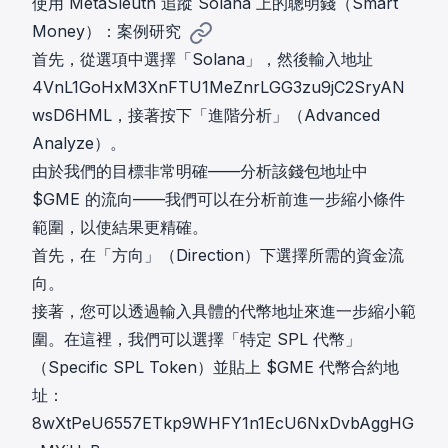
使用 MetaSleuth 追蹤 Solana 上的聰明錢（Smart
Money）：案例研究
首先，從選項中選擇「Solana」，然後輸入地址
4VnL1GoHxM3XnFTU1MeZnrLGG3zu9jC2SryAN
wsD6HML，接著按下「進階分析」（Advanced
Analyze）。
由於我們的目標非常明確——分析該錢包地址中
$GME 的流向——我們可以在分析前進一步縮小條件
範圍，以使結果更精確。
首先，在「方向」（Direction）下選擇所需的資金流
向。
接著，您可以透過輸入具體的代幣地址來進一步縮小範
圍。在這裡，我們可以選擇「特定 SPL 代幣」
（Specific SPL Token）並貼上 $GME 代幣合約地
址：
8wXtPeU6557ETkp9WHFY1n1EcU6NxDvbAggHG