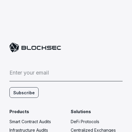
E
n
t
e
r
y
o
u
r
e
m
a
i
l
Subscribe
Products
Solutions
Smart Contract Audits
DeFi Protocols
Infrastructure Audits
Centralized Exchanges