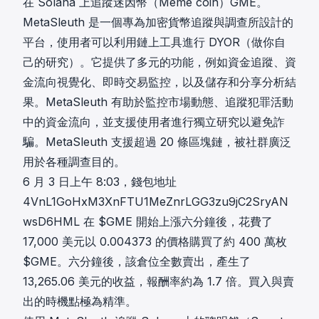
在 Solana 上追蹤迷因幣（Meme coin）GME。
MetaSleuth 是一個專為加密貨幣追蹤與調查所設計的
平台，使用者可以利用鏈上工具進行 DYOR（做你自
己的研究）。它提供了多元的功能，例如資金追蹤、資
金流向視覺化、即時交易監控，以及儲存和分享分析結
果。MetaSleuth 有助於監控市場動態、追蹤犯罪活動
中的資金流向，並支援使用者進行獨立研究以避免詐
騙。MetaSleuth 支援超過 20 條區塊鏈，被社群廣泛
用於各種調查目的。
6 月 3 日上午 8:03，錢包地址
4VnL1GoHxM3XnFTU1MeZnrLGG3zu9jC2SryAN
wsD6HML 在 $GME 開始上漲六分鐘後，花費了
17,000 美元以 0.004373 的價格購買了約 400 萬枚
$GME。六分鐘後，該倉位全數賣出，產生了
13,265.06 美元的收益，報酬率約為 1.7 倍。買入與賣
出的時機點極為精準。