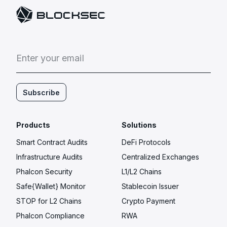
E
n
t
e
r
y
o
u
r
e
m
a
i
l
Subscribe
Products
Solutions
Smart Contract Audits
DeFi Protocols
Infrastructure Audits
Centralized Exchanges
Phalcon Security
L1/L2 Chains
Safe{Wallet} Monitor
Stablecoin Issuer
STOP for L2 Chains
Crypto Payment
Phalcon Compliance
RWA