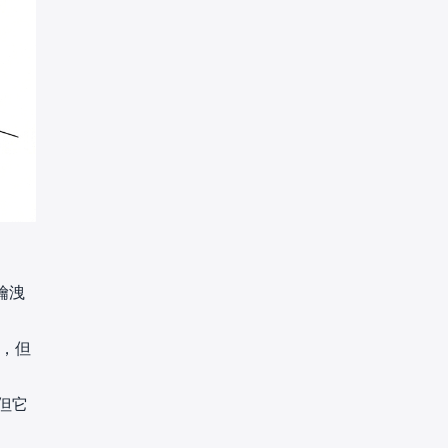
鑰洩
圖，但
但它