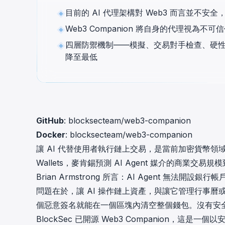
cha
目前的 AI 代理架構對 Web3 而言並不
Phalcon Explorer
Web3 Companion 將自身的代理視為
Visualize, simulate, and debug on-
Cr
chain transactions with an intuitive
Add
四層防禦機制——模擬、交易對手檢查、硬性政
interface.
scr
降至最低
GitHub
:
blocksecteam/web3-companion
Docker
:
blocksecteam/web3-companion
讓 AI 代替使用者執行鏈上交易，是當前加密貨幣領域最熱門
Wallets
，
麥肯錫預測
AI Agent 媒介的商業交易規模到
Brian Armstrong
所言
：AI Agent 無法開設銀
問題在於，讓 AI 操作鏈上資產，與讓它管理行事
個惡意簽名就能在一個區塊內清空整個錢包。沒有安
BlockSec
已開源
Web3 Companion
，這是一個以安全