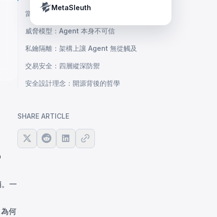
Crypto Payment Compliance Handbook
Tether’s blacklist in real time.
MetaSleuth
當前 AI Agent 架構的根本缺陷
威脅模型：Agent 本身不可信
私鑰隔離：架構上讓 Agent 無從觸及
交易安全：四層縱深防禦
安全設計理念：開源背後的哲學
SHARE ARTICLE
O
銷。一
：為何