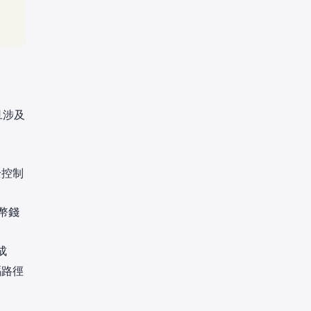
旦涉及
全控制
幣錢
成
碼路徑