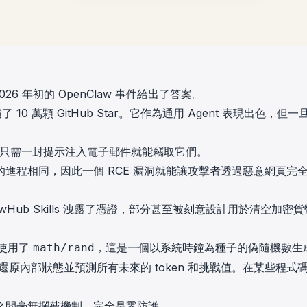
026 年初的
OpenClaw
事件給出了答案。
積了
10 萬顆 GitHub Star
。它作為通用 Agent 表現出色，但一
中，只需一封提示注入電子郵件就能竊取它們。
的進程相同，因此一個
RCE 漏洞
就能讓攻擊者透過惡意網頁完
wHub Skills
洩露了憑證，部分甚至被刻意設計用於清空加密貨
上使用了
，這是一個以系統時鐘為種子的偽隨機數生
math/rand
能還原內部狀態並預測所有未來的 token 和挑戰值。在某些程式
之間毫無攔截機制，完全是零防護。