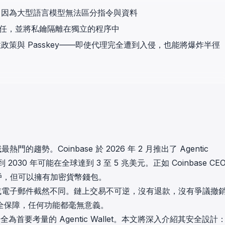
in investigations.
安全，因為大型語言模型無法區分指令與資料
不可信任，並將私鑰隔離在獨立的程序中
ypto AML API
ress labels, risk scoring, and
策與 Passkey——即使代理完全遭到入侵，也能將爆炸半徑
eening APIs for crypto compliance.
的趨勢。Coinbase 於 2026 年 2 月推出了
Agentic
 2030 年可能在全球達到 3 至 5 兆美元。正如 Coinbase CE
行帳戶，但可以擁有加密貨幣錢包。
曆或電子郵件截然不同。鏈上交易不可逆，沒有退款，沒有爭議撤
全保障，任何功能都毫無意義。
為首要考量的 Agentic Wallet。本文將深入介紹其
安全設計