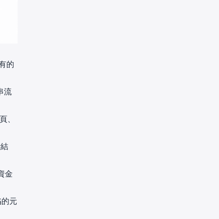
固有的
串流
網頁、
斷結
資金
陷的元