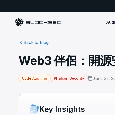
Audi
Back to Blog
Smart Contract 
SECURITY
Audit Reports
COMPLI
DeFi Protocols
Ensure your DApp's 
Detect every comprehensive r
Secure your code pre-launch and block attacks in
Web3 伴侶：開
security audits by Block Sec.
robust, reliable, an
Phalcon Security
Ph
real-time. Safeguard both user assets and your
Detect every threat, alert what
reputation.
standards.
Ide
matters, and block attacks in real-
an
Docs
time.
Comprehensive docs to help yo
Stablecoin Issuer
June 23, 2
Code Auditing
Phalcon Security
with BlockSec
Ph
Infrastructure A
Secure your contracts pre-launch and monitor
Safe{Wallet} Monitor
Mon
transactions in real-time, safeguarding both asset
Secure your L1/L2 ch
Monitor, analyze, and simulate to
rea
stability and regulatory trust.
Security Incidents Library
ensure your Safe{Wallet}’s security.
other infrastructure
wit
Comprehensive docs to help yo
systemic risk.
with BlockSec
STOP for L2 Chains
Me
Key Insights
Stop hacks at the Sequencer level to
Tra
ensure L2 security.
tra