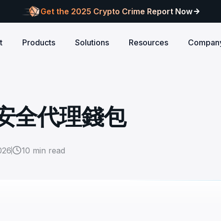
Get the 2025 Crypto Crime Report Now
t
Products
Solutions
Resources
Compan
Audits
ANCE
Blog
AI
Customers
Centralized Exchanges
L1/L2 Chai
About Blocksec
core logic is
eports of Web3
Stay updated with industry insights and BlockSec
Explore our global c
Identify illicit activities, manage risks, and ensure
Protect your 
Where cutting-edge research
源安全代理錢包
new.
partners shaping th
d meets top security
alcon Compliance
Trace.ai
AML/CFT compliance.
Free Trial
New
attacks at th
meets real-world security.
security landscape.
reputation.
ntify illicit activities, manage risks,
Trace stolen crypto with AI-
d ensure AML/CFT compliance.
on-chain investigation.
Research
u build securely
Influential papers advancing blockchain security.
Crypto Payment
RWA
026
10
min read
alcon Network
x402 Compliance API
udits
Block illicit funds in real-time and meet global
Build Investo
itor illicit fund inflows and receive
Pay-per-call AML intelligence 
compliance standards, building trust in every
every layer: 
ains, wallets, and
l-time alerts before they are
x402 protocol.
transaction.
screen every 
Free
 stack against
hdrawn.
u build securely
Web3 Companion
taSleuth
The Secure Agentic Wallet.
ck crypto funds, visualize
nsaction flows, and simplify on-