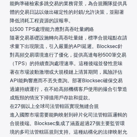
能夠準確檢索多跳交易的業務背景，為合規團隊提供具
體的交易日誌以做出確定性的封鎖/允許決策，並顯著
降低消耗工程資源的誤報率。
以500 TPS處理能力應對高吞吐量網絡
隨著交易基礎設施轉向高吞吐量鏈，標準合規端點在請
求量下出現限流，引入嚴重的API延遲。Blocksec針
對高頻交易環境進行了優化，提供高達每秒500筆交易
（TPS）的持續查詢處理速率。這種後端並發性意味
著在市場波動激增或大規模鏈上清算期間，風險評估
API能夠響應而不丟失查詢。部署Blocksec確保交易
過濾持續運行，在不給高頻機構客戶使用的撮合引擎造
成瓶頸的情況下掃描用戶存款和提款。
在27個以上全球司法管轄區實現無縫合規
進入國際市場需要能夠映射到碎片化司法管轄區邏輯的
合規後端。Blocksec集成了涵蓋超過27個主要監管環
境的多司法管轄區規則支持。這種結構化的法律映射允