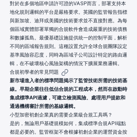
對於在多個地區申請許可證的VASP而言，部署支持本
地化規則邏輯的平台是嚴格要求。英國的監管報告指標
與新加坡、迪拜或美國的技術要求並不直接對應。為每
個區域實體部署單獨的合規軟件會造成嚴重的技術債務
和數據孤島。最優基礎設施提供統一的控制平面，解析
不同的區域報告規則。這種設置允許全球合規團隊設定
基準風險容忍度，同時為區域子公司設計特定的路由邏
輯，在不破壞核心風險架構的情況下擴展業務邏輯。
合規初學者的常見問題
新市場進入者的標準問題揭示了監管技術所需的技術基
線。早期企業往往低估合規的工程成本，然而在啟動時
集成標準API過濾，可建立檢測風險、處理用戶提款和
通過機構審計所需的基線邏輯。
小型加密初創企業真的需要企業級合規工具嗎？
是的，無論用戶基礎規模如何，集成標準合規API端點
都是必要的。監管框架不會根據初創企業的運營資金按