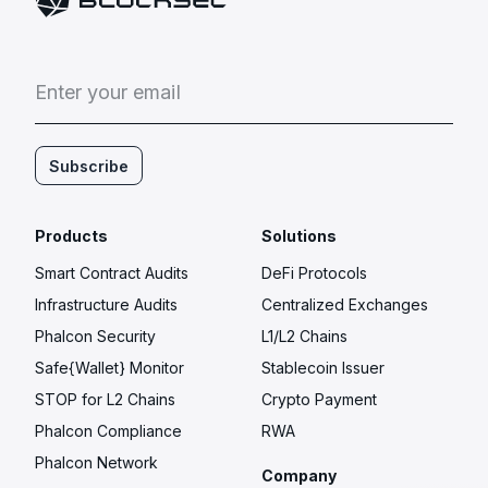
E
n
t
e
r
y
o
u
r
e
m
a
i
l
Subscribe
Products
Solutions
Smart Contract Audits
DeFi Protocols
Infrastructure Audits
Centralized Exchanges
Phalcon Security
L1/L2 Chains
Safe{Wallet} Monitor
Stablecoin Issuer
STOP for L2 Chains
Crypto Payment
Phalcon Compliance
RWA
Phalcon Network
Company