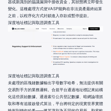
器或新識別的協議漏洞中接收資金，其狀態將立即發生
變化。這種處理方式使VASP能夠在非法資產最終結算
之前，以程序化方式封鎖進入存款或暫停提款。
深度地址標記與取證調查工具
深度地址標記與取證調查工具
未處理的區塊鏈數據輸出字母數字哈希，無法提供有關
交易對手方的業務邏輯。合規平台通過地址標記來結構
化這些原始數據。通過索引公共登記數據、暗網論壇抓
取和專有追蹤啟發式算法，平台將特定的現實世界實體
映射到錢包哈希——將其識別為不同的交易所、勒索軟