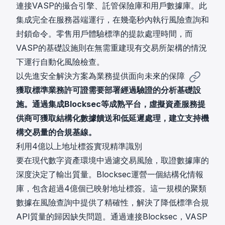
連接VASP的撮合引擎、託管保險庫和用戶數據庫。此
集成完全在服務器端運行，在幾毫秒內執行風險查詢和
封鎖命令。零售用戶體驗標準的提款處理時間，而
VASP的基礎設施則在無需重建現有交易所架構的情況
下運行自動化風險檢查。
以先進安全解決方案為業務提供面向未來的保障
獲取標準業務許可證需要部署經過驗證的分析基礎設
施。通過集成Blocksec等成熟平台，虛擬資產服務提
供商可獲取結構化數據饋送和低延遲處理，建立支持機
構交易量的合規基線。
利用4億以上地址標簽實現精準識別
要在現代數字資產環境中過濾交易風險，取證數據庫的
深度決定了輸出質量。Blocksec運營一個結構化情報
庫，包含超過4億個已映射地址標簽。這一規模的聚類
數據在風險查詢中提供了精確性，解決了降低標準合規
API質量的歸因缺失問題。通過連接Blocksec，VASP