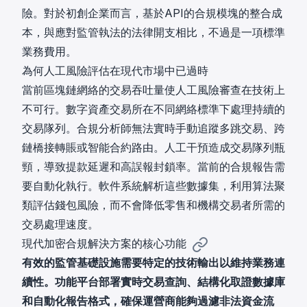
險。對於初創企業而言，基於API的合規模塊的整合成
本，與應對監管執法的法律開支相比，不過是一項標準
業務費用。
為何人工風險評估在現代市場中已過時
當前區塊鏈網絡的交易吞吐量使人工風險審查在技術上
不可行。數字資產交易所在不同網絡標準下處理持續的
交易隊列。合規分析師無法實時手動追蹤多跳交易、跨
鏈橋接轉賬或智能合約路由。人工干預造成交易隊列瓶
頸，導致提款延遲和高誤報封鎖率。當前的合規報告需
要自動化執行。軟件系統解析這些數據集，利用算法聚
類評估錢包風險，而不會降低零售和機構交易者所需的
交易處理速度。
現代加密合規解決方案的核心功能
有效的監管基礎設施需要特定的技術輸出以維持業務連
續性。功能平台部署實時交易查詢、結構化取證數據庫
和自動化報告格式，確保運營商能夠過濾非法資金流