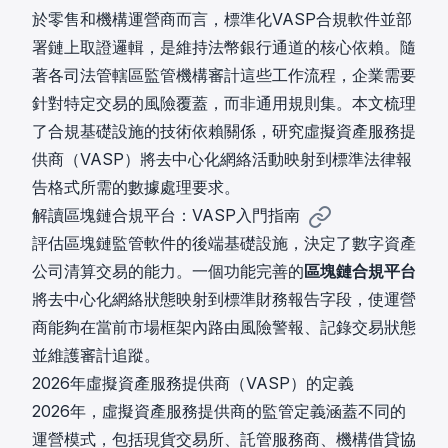
於零售和機構運營商而言，標準化VASP合規軟件並部
署鏈上取證邏輯，是維持法幣銀行通道的核心依賴。隨
著各司法管轄區監管機構審計這些工作流程，企業需要
針對特定交易的風險覆蓋，而非通用規則集。本文梳理
了合規基礎設施的技術依賴關係，研究虛擬資產服務提
供商（VASP）將去中心化網絡活動映射到標準法律報
告格式所需的數據處理要求。
解讀區塊鏈合規平台：VASP入門指南
評估區塊鏈監管軟件的後端基礎設施，決定了數字資產
公司清算交易的能力。一個功能完善的
區塊鏈合規平台
將去中心化網絡狀態映射到標準財務報告字段，使運營
商能夠在當前市場框架內路由風險警報、記錄交易狀態
並維護審計追蹤。
2026年虛擬資產服務提供商（VASP）的定義
2026年，虛擬資產服務提供商的監管定義涵蓋不同的
運營模式，包括現貨交易所、託管服務商、機構借貸協