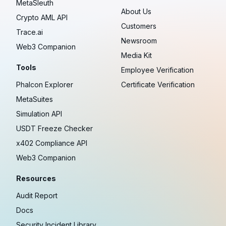
MetaSleuth
About Us
Crypto AML API
Customers
Trace.ai
Newsroom
Web3 Companion
Media Kit
Tools
Employee Verification
Phalcon Explorer
Certificate Verification
MetaSuites
Simulation API
USDT Freeze Checker
x402 Compliance API
Web3 Companion
Resources
Audit Report
Docs
Security Incident Library