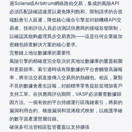
過Solana或Arbitrum網絡路由交易，集成的風險API
必須匹配該確認速度以避免隊列飽和。限制請求的合規
端點會引入延遲，降低核心撮合引擎並封鎖機構API交
易者。技術評估人員必須測試供應商的後端並發限制，
以確認其能夠處理異步交易查詢——這是任何企業級
加
密錢包篩查
解決方案的核心要求。
完整鏈上地址數據庫的重要性
風險引擎的精確度完全取決於其地址數據庫的覆蓋範圍
和更新頻率。索引過時或有限數據的平台會觸發高漏報
率，將非法交易直接傳入交易所的熱錢包。相反，聚類
不良的數據會產生誤報，封鎖標準零售提款並增加客戶
支持工單。在供應商評估期間，VASP必須審查數據歸
因方法。一個有效的平台持續運行區塊鏈索引，將新的
漏洞利用合約、橋接漏洞和混淆模式映射，以維護準確
的數字資產運營層目錄。
確保多司法管轄區監管覆蓋以支持擴張