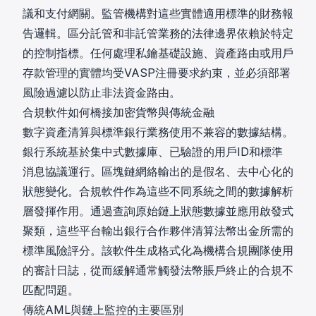
議和支付網關。監管機構對這些實體適用標準的財務報
告邏輯。區分託管和非託管業務的法律邊界依賴於特定
的控制指標。任何處理私鑰基礎設施、資產路由或用戶
存款管理的實體均受
VASP注冊要求
約束，並必須部署
風險過濾以防止非法資金路由
。
合規軟件如何橋接加密貨幣與傳統金融
數字資產清算與標準銀行業務使用不兼容的數據結構。
銀行系統基於集中式數據庫、已驗證的用戶ID和標準
消息協議運行。區塊鏈網絡輸出的是假名、去中心化的
狀態變化。合規軟件作為這些不同系統之間的數據解析
層發揮作用。通過查詢原始鏈上狀態數據並應用啟發式
聚類，這些平台輸出銀行合作夥伴清算法幣出金所需的
標準風險評分。該軟件生成
格式化為機構合規團隊使用
的審計日誌
，從而緩解通常觸發法幣賬戶終止的合規不
匹配問題。
傳統AML與鏈上監控的主要區別