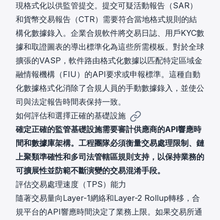
現格式化以供監管提交。提交
可疑活動報告（SAR）
和貨幣交易報告（CTR）需要符合當地格式規則的結
構化數據錄入。企業合規軟件將交易日誌、用戶KYC數
據和取證圖表的導出標準化為這些所需模板。對於全球
擴張的VASP，軟件路由格式化數據以匹配特定區域金
融情報機構（FIU）的API要求或申報標準。這種自動
化數據格式化消除了合規人員的手動數據錄入，並使公
司與法定報告時間表保持一致。
如何評估和選擇正確的基礎設施
確定正確的監管基礎設施需要審計供應商的API響應時
間和數據庫架構。工程團隊必須衡量交易處理限制、鏈
上聚類準確性和多司法管轄區規則支持，以保持業務的
可擴展性並防範不斷演變的交易混淆手段。
評估交易處理速度（TPS）能力
隨著交易量向Layer-1網絡和Layer-2 Rollup轉移，合
規平台的API響應時間決定了業務上限。如果交易所通