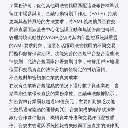
了業務許可，促使其他司法管轄區匹配這些報告標準以
留住市場參與者。金融行動特別工作組（FATF）持續
更新其基於風險的方法要求，將AML義務擴展至在
交
易篩查
層面涵蓋去中心化協議互動和無託管錢包轉賬。
管理跨境流動性的VASP必須將其內部監控系統與重疊
的AML要求對齊，追蹤各活躍司法管轄區的不同交易
門檻和數據保留期限。
功能完善的合規平台整合這些法
律規則
，允許合規團隊部署規則引擎，根據用戶IP地理
位置和交易資產的法律分類觸發特定的封鎖邏輯。
不合規對加密初創企業的真實成本
在沒有企業級合規端點的情況下運行數字資產業務，會
給早期企業帶來直接的業務摩擦。金融執法數據顯示，
加密貨幣行業罰款超過58億美元，主要針對缺乏功能
性交易過濾協議的運營商[1]。合規架構缺陷導致法幣
銀行合作夥伴撤資、機構資本外逃和交易許可證被暫
停。合規主管還因系統性報告失敗而面臨直接的法律風