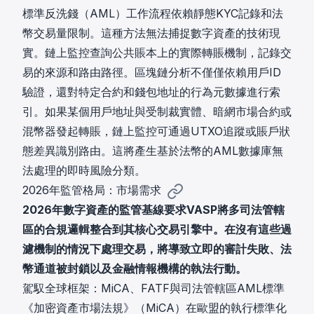
標準反洗錢（AML）工作流程依賴靜態KYC記錄和法
幣交易量限制。這種方法無法捕捉數字資產的技術現
實。
鏈上監控
查詢公共賬本上的實際轉賬機制，記錄交
易的來源和路由路徑。區塊鏈分析不僅僅依賴用戶ID
驗證，還對特定合約和錢包地址的行為元數據進行索
引。如果某個用戶地址與受制裁實體、暗網市場合約或
混幣器發起轉賬，鏈上監控可通過UTXO追蹤或賬戶狀
態差異識別路由。這將產生基於法幣的AML數據庫無
法處理的即時風險分類。
2026年監管格局：市場需求
2026年數字資產的監管基線要求VASP將多司法管轄
區的合規邏輯整合到其核心交易引擎中。在沒有這些過
濾機制的情況下處理交易，將導致立即的審計失敗、法
幣通道被封鎖以及金融情報機構的執法行動。
駕馭全球框架：MiCA、FATF與司法管轄區AML標準
《加密資產市場法規》（MiCA）在歐盟的執行標準化