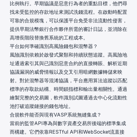
比例執行。早期協議是惡意行為者的重點目標，他們尋
找未受監控的存款地址來測試洗錢流程。在啟動時配置
可靠的合規模塊，可以保護平台免受非法流動性侵害，
提供早期法幣銀行合作夥伴所需的審計日誌，並消除在
高增長階段替換舊系統的工程成本。
平台如何準確識別高風險錢包和混幣器？
風險識別依賴於啟發式聚類和持續狀態追蹤。高風險地
址通過索引其與已識別惡意合約的直接轉賬、解析近期
協議漏洞的威脅情報以及交叉引用暗網數據轉儲來映
射。對於混幣器等混淆協議，平台應用算法追蹤以匹配
標準的存取款結構、時間鎖指標和輸出量相關性。通過
繪製完整的交易圖，軟件識別試圖通過去中心化流動性
池打破追蹤鏈接的錢包地址。
合規軟件能否與現有VASP系統無縫集成？
當前的監管API專為與數字資產交易所後端的標準集成
而構建。它們依靠
RESTful API和WebSocket流
直接