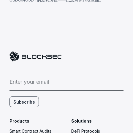
E
n
t
e
r
y
o
u
r
e
m
a
i
l
Subscribe
Products
Solutions
Smart Contract Audits
DeFi Protocols