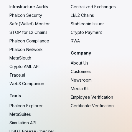
Infrastructure Audits
Centralized Exchanges
Phalcon Security
L1/L2 Chains
Safe{Wallet} Monitor
Stablecoin Issuer
STOP for L2 Chains
Crypto Payment
Phalcon Compliance
RWA
Phalcon Network
Company
MetaSleuth
About Us
Crypto AML API
Customers
Trace.ai
Newsroom
Web3 Companion
Media Kit
Tools
Employee Verification
Phalcon Explorer
Certificate Verification
MetaSuites
Simulation API
USDT Freeze Checker