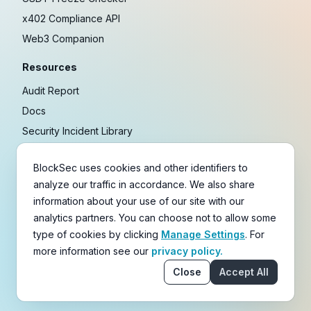
x402 Compliance API
Web3 Companion
Resources
Audit Report
Docs
Security Incident Library
Blog
BlockSec uses cookies and other identifiers to
Research
analyze our traffic in accordance. We also share
Guides
information about your use of our site with our
Crypto Payment Playbook
analytics partners. You can choose not to allow some
type of cookies by clicking
Manage Settings
. For
Copyright © 2021-
2026
BlockSec
more information see our
privacy policy.
Terms
&
Policies
&
Disclaimer
Close
Accept All
email
X
Telegram
YouTube
Linkedin
GitHub