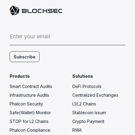
E
n
t
e
r
y
o
u
r
e
m
a
i
l
Subscribe
Products
Solutions
Smart Contract Audits
DeFi Protocols
Infrastructure Audits
Centralized Exchanges
Phalcon Security
L1/L2 Chains
Safe{Wallet} Monitor
Stablecoin Issuer
STOP for L2 Chains
Crypto Payment
Phalcon Compliance
RWA