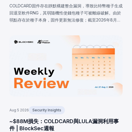
COLDCARD固件存在靜默構建整合漏洞，導致比特幣種子生成
回退至軟件RNG，其弱隨機性使錢包種子可被離線破解。由於
弱點存在於種子本身，固件更新無法修復；截至2026年8月7
日，已確認損失達1,405 BTC（約9,100萬美元），私下估計高
達2,055 BTC。
Aug 5 2026
Security Insights
~$88M損失：COLDCARD與LULA漏洞利用事
件 | BlockSec週報